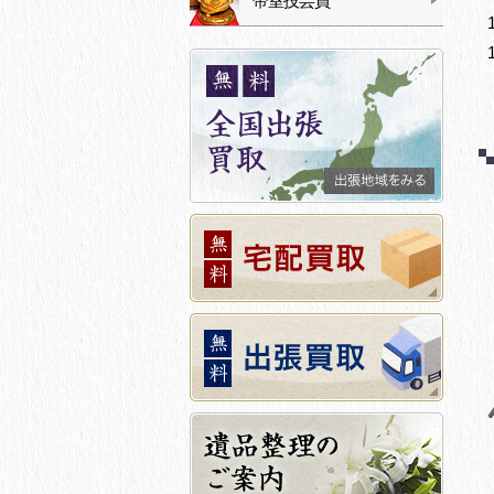
帝室技芸員