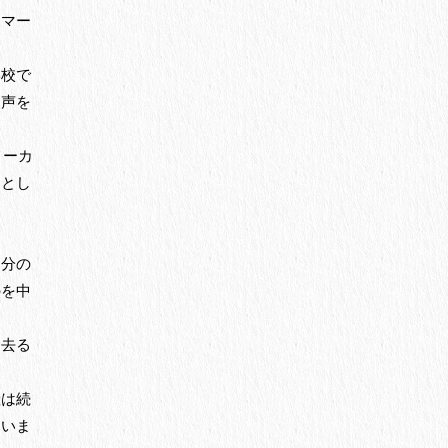
ンマー
。
学校で
名声を
メーカ
ーとし
自分の
のを中
を去る
産は続
ていま