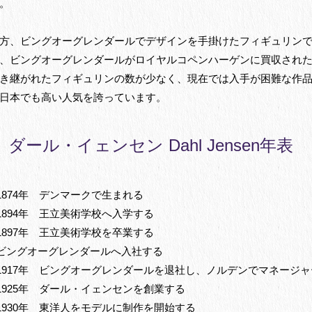
。
方、ビングオーグレンダールでデザインを手掛けたフィギュリン
、ビングオーグレンダールがロイヤルコペンハーゲンに買収され
き継がれたフィギュリンの数が少なく、現在では入手が困難な作
日本でも高い人気を誇っています。
ダール・イェンセン Dahl Jensen年表
1874年 デンマークで生まれる
1894年 王立美術学校へ入学する
1897年 王立美術学校を卒業する
ビングオーグレンダールへ入社する
1917年 ビングオーグレンダールを退社し、ノルデンでマネージ
1925年 ダール・イェンセンを創業する
1930年 東洋人をモデルに制作を開始する