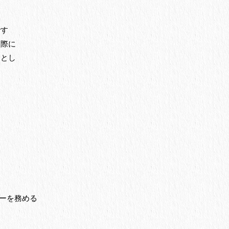
です
た際に
品とし
ャーを務める