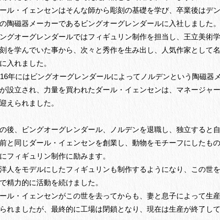
ール・イェンセンはそんな師から彫刻の基礎を学び、卒業後はデ
の陶磁器メーカーであるビングオーグレンダールに入社しました
ングオーグレンダールではフィギュリン制作を担当し、王立美術
刻を学んでいた事から、次々と秀作を生み出し、人気作家として
に入れました。
916年にはビングオーグレンダールによってノルデンという陶磁器
が設立され、力量を買われたダール・イェンセンは、マネージャ
迎えられました。
の後、ビングオーグレンダール、ノルデンを退職し、独立すると
前と同じダール・イェンセンを創業し、動物をモチーフにしたも
にフィギュリン制作に励みます。
洋人をモデルにしたフィギュリンも制作するようになり、この世
で精力的に活動を続けました。
ール・イェンセンがこの世を去ってからも、妻と息子によって生
られましたが、最終的に工場は閉鎖となり、現在は生産が終了し