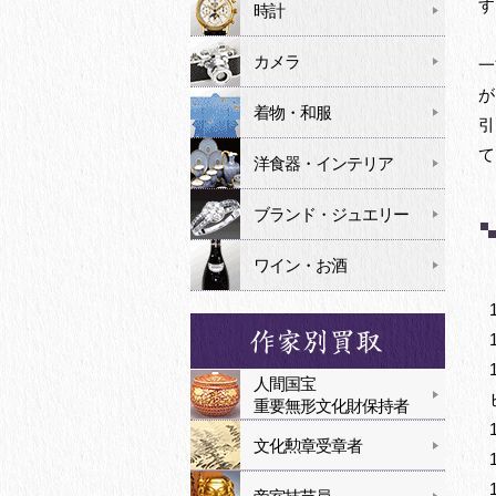
す
時計
カメラ
一
が
着物・和服
引
て
洋食器・インテリア
ブランド・ジュエリー
ワイン・お酒
人間国宝
重要無形文化財保持者
文化勲章受章者