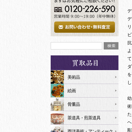
デ
デ
リ
ビ
抗
よ
て
ダ
を
美術品
し
絵画
幼
骨董品
術
た
茶道具・煎茶道具
ヘ
彫
西洋美術・アンティーク