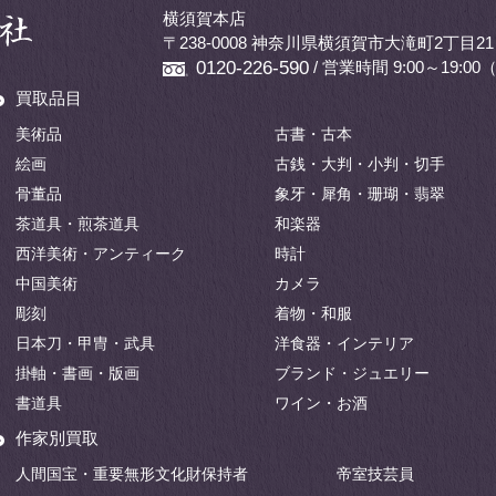
横須賀本店
〒238-0008 神奈川県横須賀市大滝町2丁目21
/ 営業時間 9:00～19:
0120-226-590
買取品目
美術品
古書・古本
絵画
古銭・大判・小判・切手
骨董品
象牙・犀角・珊瑚・翡翠
茶道具・煎茶道具
和楽器
西洋美術・アンティーク
時計
中国美術
カメラ
彫刻
着物・和服
日本刀・甲冑・武具
洋食器・インテリア
掛軸・書画・版画
ブランド・ジュエリー
書道具
ワイン・お酒
作家別買取
人間国宝・重要無形文化財保持者
帝室技芸員