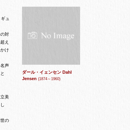
ィギュ
ンの対
を超え
をかけ
、名声
ダール・イェンセン Dahl
意と
Jensen
(1874～1960)
王立美
まし
後世の