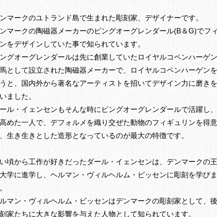
ンマークのユトランド島で生まれた彫刻家、デザイナーです。
ンマークの陶磁器メーカーのビングオーグレンダール(B＆G)でフ
ンをデザインしていた事で知られています。
ングオーグレンダールは先に創業していたロイヤルコペンハーゲ
馬として設立された陶磁器メーカーで、ロイヤルコペンハーゲン
うと、国内外から著名なアーティストを招いてデザイン力に磨き
いました。
ール・イェンセンもそんな時にビングオーグレンダールで活躍し
高めた一人で、デフォルメを織り交ぜた動物のフィギュリンを得
、生き生きとした造形となっているのが最大の特徴です。
い頃から工作が好きだったダール・イェンセンは、デンマークの
大学に進学し、ヘルマン・ヴィルヘルム・ビッセンに彫刻を学び
。
ルマン・ヴィルヘルム・ビッセンはデンマークの彫刻家として、
刻家たちに大きな影響を与えた人物として知られています。