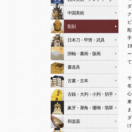
ダ
中国美術
ク
ビ
彫刻
彫
手
日本刀・甲冑・武具
1
掛軸・書画・版画
ー
て
書道具
そ
古書・古本
名
心
古銭・大判・小判・切手
東
象牙・犀角・珊瑚・翡翠
ま
ダ
和楽器
け