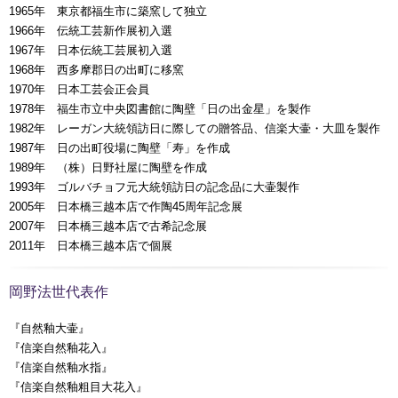
1965年 東京都福生市に築窯して独立
1966年 伝統工芸新作展初入選
1967年 日本伝統工芸展初入選
1968年 西多摩郡日の出町に移窯
1970年 日本工芸会正会員
1978年 福生市立中央図書館に陶壁「日の出金星」を製作
1982年 レーガン大統領訪日に際しての贈答品、信楽大壷・大皿を製作
1987年 日の出町役場に陶壁「寿」を作成
1989年 （株）日野社屋に陶壁を作成
1993年 ゴルバチョフ元大統領訪日の記念品に大壷製作
2005年 日本橋三越本店で作陶45周年記念展
2007年 日本橋三越本店で古希記念展
2011年 日本橋三越本店で個展
岡野法世代表作
『自然釉大壷』
『信楽自然釉花入』
『信楽自然釉水指』
『信楽自然釉粗目大花入』