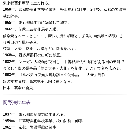
東京都西多摩郡に生まれる。
年、武蔵野美術学校卒業後、松山祐利に師事、
年後、京都の岩淵重
1959
2
哉に師事。
年、東京都福生市に築窯して独立。
1965
年、伝統工芸新作展初入選。
1966
信楽焼をベースとしつつ、豪快な流れ胡麻と、多彩な自然釉の表現によ
り独自の作風を確立。
茶碗、大壷、花器、水指などに特徴を示す。
年、
西多摩郡日の出町
に移窯。
1968
年、レーガン大統領が訪日し、中曽根康弘の山荘がある日の出町で
1982
会談した際の贈答品「信楽大壷・大皿」を制作したことで名を広める。
年、ゴルバチョフ元大統領訪日の記念品、「大壷」制作。
1993
娘の櫻井良枝、高木寛子も陶芸家となる。
日本工芸会正会員。
岡野法世年表
1937年 東京都西多摩郡に生まれる。
1959年 武蔵野美術学校卒業。松山祐利に師事
1961年 京都、岩淵重哉に師事