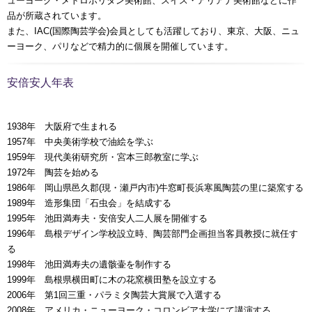
ューヨーク・メトロポリタン美術館、スイス・アリアナ美術館などに作
品が所蔵されています。
また、IAC(国際陶芸学会)会員としても活躍しており、東京、大阪、ニュ
ーヨーク、パリなどで精力的に個展を開催しています。
安倍安人年表
1938年 大阪府で生まれる
1957年 中央美術学校で油絵を学ぶ
1959年 現代美術研究所・宮本三郎教室に学ぶ
1972年 陶芸を始める
1986年 岡山県邑久郡(現・瀬戸内市)牛窓町長浜寒風陶芸の里に築窯する
1989年 造形集団「石虫会」を結成する
1995年 池田満寿夫・安倍安人二人展を開催する
1996年 島根デザイン学校設立時、陶芸部門企画担当客員教授に就任す
る
1998年 池田満寿夫の遺骸壷を制作する
1999年 島根県横田町に木の花窯横田塾を設立する
2006年 第1回三重・パラミタ陶芸大賞展で入選する
2008年 アメリカ・ニューヨーク・コロンビア大学にて講演する