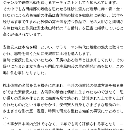
ジャンルで創作活動を続けるアーティストとしても知られています。
その中でも古田織部の焼物を思わせる軽妙に歪んだ造形に赤・青・金・
銀などによる彩色備前の作品は古備前の技法を徹底的に研究し、試作を
繰り返す事で生まれた独特の雰囲気を持つ作品で、その大胆さと繊細さ
を兼ね備えた作風は安土桃山時代の「古備前」を正当に継承していると
高く評価されています。
安倍安人は本名を昭一といい、サラリーマン時代に焼物の魅力に取りつ
かれ、志野を焼くために美濃市に土地を購入します。
当時は愛媛に住んでいたため、工房のある岐阜と往き来しており、その
帰りにたまたま立ち寄った岡山で寒風陶芸の里の開発計画を知り、この
地に住む事になりました。
桃山備前の名器を見る機会に恵まれ、当時の備前焼の焼成方法を知る事
ができた安倍安人は、古備前の景色は偶然に生まれたものではなく、思
い通りの景色を作るために幾度も窯で焼かれ、計算された上で作り上げ
られたものだという事が分かり、安倍安人自身もさまざまな場所の土、
さまざまな形の窯、温度、時間で研究を重ね古備前の再現につとめまし
た。
この事が日本国内だけではなく、世界でも高く評価される事となり、ニ