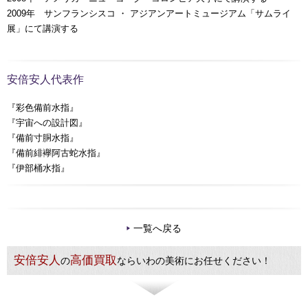
2009年 サンフランシスコ ・ アジアンアートミュージアム「サムライ
展」にて講演する
安倍安人代表作
『彩色備前水指』
『宇宙への設計図』
『備前寸胴水指』
『備前緋襷阿古蛇水指』
『伊部桶水指』
一覧へ戻る
安倍安人
高価買取
の
ならいわの美術にお任せください！