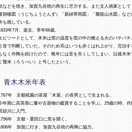
絵などを焼き、加賀九谷焼の再生に尽力する。また文人画家として
道朝暾図（うじちょうとんず）「新緑帯雨図」「騰龍山水図」など
作も残している。
年
月、逝去。享年
歳。
1833
7
66
エピソードとして、木米は窯の温度を窯の中の燃える火のパチパチ
う音で判断していた。そのため耳はいつも赤くはれ上がり、完治す
もなく作陶を続けたので、晩年には音を失くしてしまい、以後木米
く聾米（ろうべい）と号したという。
青木木米年表
1767年 京都祇園の茶屋「木屋」の長男として生まれる。
少年期に高芙蓉に書や古器物の鑑賞することを学ぶ。29歳の時、作
田頴川に入門。
1796年 京都・栗田口に窯を開く。
1806年 加賀に行き、加賀九谷焼の再興に協力。