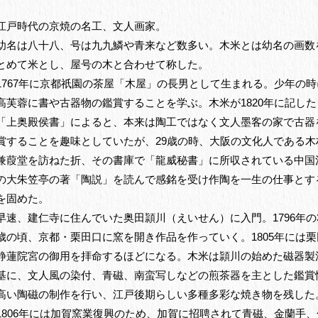
江戸時代の京焼の名工、文人画家。
幼名は八十八、号は九九鱗や青来など数多い。木米とは幼名の画数
とめて米とし、屋号の木と合わせて称した。
年に京都祇園の茶屋「木屋」の長男として生まれる。少年の時
1767
高芙蓉に書や古器物の鑑賞することを学ぶ。木米が
年に記した
1820
「上奥殿侯書」によると、本来は陶工ではなく文人墨客の家で古器
賞することを趣味としていたが、
歳の時、大阪の文化人である木
29
兼葭堂を訪ねた折、その書庫で「龍威秘書」に所収されている中国
の大朱笠亭の著「陶説」を読んで感銘を受け作陶を一生の仕事とす
を固めた。
早速、建仁寺に住んでいた奥田頴川（えいせん）に入門。
年の
1796
歳の頃、京都・栗田口に窯を開き作品を作っていく。
年には栗
1805
静蓮院宮の御用を拝命するほどになる。木米は頴川の始めた磁器製
基に、文人風の染付、青磁、南蛮写しなどの煎茶器を主とした鑑賞
高い陶磁の制作を行い、江戸後期らしい多種多彩な焼き物を残した
年には加賀窯業復興のため、加賀に招聘されて青磁、金蘭手、
1806