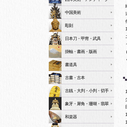
中国美術
彫刻
日本刀・甲冑・武具
掛軸・書画・版画
書道具
古書・古本
古銭・大判・小判・切手
象牙・犀角・珊瑚・翡翠
和楽器