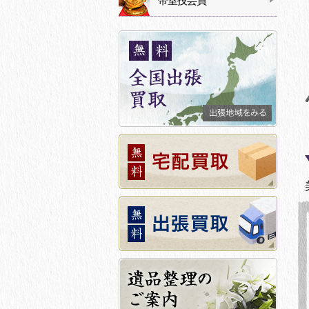
帝室技芸員