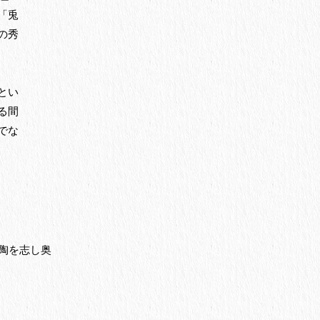
「兎
の秀
とい
る間
でな
陶を志し奥