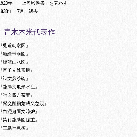
1820年 「上奥殿侯書」を著わす。
1833年 7月、逝去。
青木木米代表作
『兎道朝暾図』
『新緑帯雨図』
『騰龍山水図』
『百子文瓢形瓶』
『詩文煎茶碗』
『龍濤文瓜形水注』
『詩文四方茶壷』
『紫交趾釉荒磯文急須』
『白泥鬼面文涼炉』
『染付龍濤図提重』
『三島手急須』