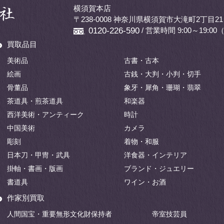
横須賀本店
〒238-0008 神奈川県横須賀市大滝町2丁目21
/ 営業時間 9:00～19:
0120-226-590
買取品目
美術品
古書・古本
絵画
古銭・大判・小判・切手
骨董品
象牙・犀角・珊瑚・翡翠
茶道具・煎茶道具
和楽器
西洋美術・アンティーク
時計
中国美術
カメラ
彫刻
着物・和服
日本刀・甲冑・武具
洋食器・インテリア
掛軸・書画・版画
ブランド・ジュエリー
書道具
ワイン・お酒
作家別買取
人間国宝・重要無形文化財保持者
帝室技芸員