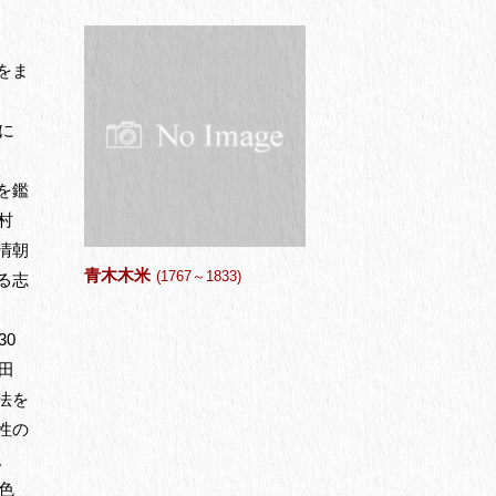
をま
に
を鑑
村
清朝
青木木米
る志
(1767～1833)
30
田
法を
性の
。
色