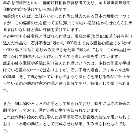
本名を与佐吉といい、備前焼技術保存資格者であり、岡山県重要無形文
化財の指定を受けている陶芸家です。
備前焼といえば、土味をいかした作陶に魅力のある日本の焼物の一つで
すが、この備前の土を使って宝瓶(取っ手のない急須)を作らせたら右に出
る者はいないほど高い評価を受けています。
その中でも心経宝瓶と呼ばれる作品は、宝瓶の胴(表面)に般若心経を彫り
込んだ作品で、石井不老は1巻から1000巻まである般若心経全てを1巻ず
つ1000個の宝瓶に彫り込み完成させた事で知られており、この作品は十
数年かけて制作された大作として今でも高い評価を受けています。
般若心経を宝瓶や茶碗に彫り込んだ作品というのは、多数の作家が手掛
けている題材の一つではありますが、石井不老の場合、フォルムや土味
の調和、そして魂が宿っているかのような温かさを感じる作品に仕上が
っているのが他の作家の作品と違う部分であり、特徴として挙げられま
す。
また、細工物やろくろの名手として知られており、晩年には赤の茶碗の
制作を行っており、秀作が多い事でも知られています。
これは作陶を始めた頃に学んだ兵庫県明石の朝霧焼の技法が用いられて
おり、「不老の赤焼」として完成させた結果、生み出されたものでし
た。