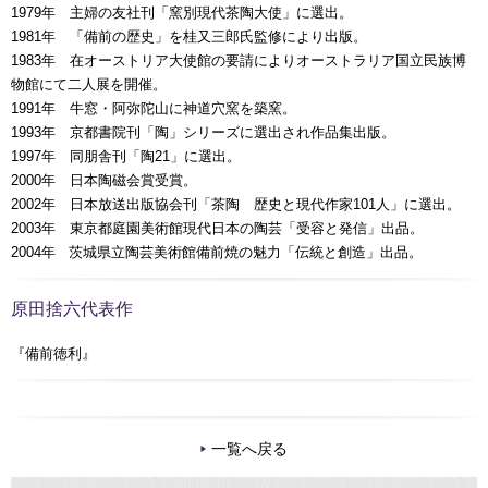
1979年 主婦の友社刊「窯別現代茶陶大使」に選出。
1981年 「備前の歴史」を桂又三郎氏監修により出版。
1983年 在オーストリア大使館の要請によりオーストラリア国立民族博
物館にて二人展を開催。
1991年 牛窓・阿弥陀山に神道穴窯を築窯。
1993年 京都書院刊「陶」シリーズに選出され作品集出版。
1997年 同朋舎刊「陶21」に選出。
2000年 日本陶磁会賞受賞。
2002年 日本放送出版協会刊「茶陶 歴史と現代作家101人」に選出。
2003年 東京都庭園美術館現代日本の陶芸「受容と発信」出品。
2004年 茨城県立陶芸美術館備前焼の魅力「伝統と創造」出品。
原田捨六代表作
『備前徳利』
一覧へ戻る