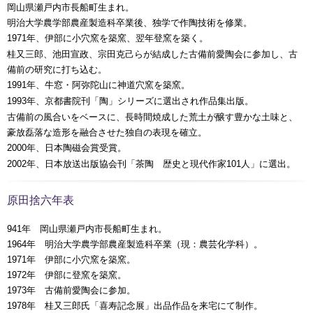
岡山県瀬戸内市長船町生まれ。
明治大学農学部農産製造科卒業後、独学で作陶技術を修業。
年、伊部に小穴窯を築窯、翌年登窯を築く。
1971
桂又三郎、池田宣政、宗田克己らが結成した古備前愛陶会に参加し、古
備前の研究に打ち込む。
年
、
牛窓・阿弥陀山に神道穴窯を築窯。
1991
年
、
京都書院刊「陶」シリーズに選出され作品集出版。
1993
古備前の風合いをベースに、長時間焼成した荒土が醸す豊かな土味と、
豪放磊落な造形を融合させた独自の表現を確立。
年、日本陶磁会賞受賞。
2000
年、日本放送出版協会刊「茶陶 歴史と現代作家
人」に選出。
2002
101
原田捨六年表
941年 岡山県瀬戸内市長船町生まれ。
1964年 明治大学農学部農産製造科卒業（現：農芸化学科）。
1971年 伊部に小穴窯を築窯。
1972年 伊部に登窯を築窯。
1973年 古備前愛陶会に参加。
1978年 桂又三郎氏「喜寿記念展」出品作品を来宅にて制作。