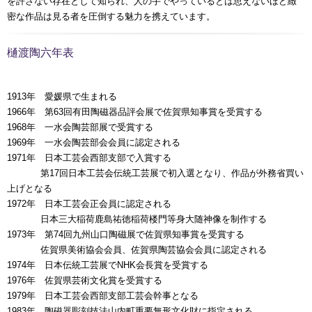
を許さない存在として知られ、人の手でやっているとは思えないほど緻
密な作品は見る者を圧倒する魅力を携えています。
樋渡陶六年表
1913年 愛媛県で生まれる
1966年 第63回有田陶磁器品評会展で佐賀県知事賞を受賞する
1968年 一水会陶芸部展で受賞する
1969年 一水会陶芸部会会員に認定される
1971年 日本工芸会西部支部で入賞する
00000年
第17回日本工芸会伝統工芸展で初入選となり、作品が外務省買い
上げとなる
1972年 日本工芸会正会員に認定される
00000年
日本三大稲荷鹿島祐徳稲荷楼門等身大随神像を制作する
1973年 第74回九州山口陶磁展で佐賀県知事賞を受賞する
00000年
佐賀県美術協会会員、佐賀県陶芸協会会員に認定される
1974年 日本伝統工芸展でNHK会長賞を受賞する
1976年 佐賀県芸術文化賞を受賞する
1979年 日本工芸会西部支部工芸会幹事となる
1983年 陶磁器彫刻技法山内町重要無形文化財に指定される