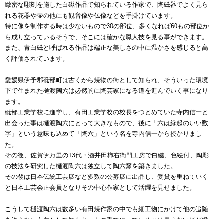
緻密な彫刻を施した白磁作品で知られている作家で、陶磁器でよく見ら
れる花器や壷の他にも観音像や仏像などを手掛けています。
特に像を制作する時は少ないもので30の部位、多くなれば60もの部位か
ら成り立っているそうで、そこには確かな職人技を見る事ができます。
また、青白磁と呼ばれる作品は端正な美しさの中に温かさを感じると高
く評価されています。
愛媛県伊予郡砥部町は古くから焼物の街として知られ、そういった環境
下で生まれた樋渡陶六は必然的に陶芸家になる道を進んでいく事になり
ます。
砥部工業学校に進学し、有田工業学校の校長をつとめていた寺内信一と
出会った事は樋渡陶六にとって大きなもので、後に「六は縁起のいい数
字」という意味も込めて「陶六」という名を寺内信一から授かりまし
た。
その後、佐賀伊万里の13代・酒井田柿右衛門工房で白磁、色絵付、陶彫
の技法を研究した樋渡陶六は独立して陶六窯を築きました。
その後は日本伝統工芸展など多数の公募展に出品し、受賞を重ねていく
と日本工芸会正会員となりその中心作家として活躍を見せました。
こうして樋渡陶六は数多い有田焼作家の中でも細工物にかけて他の追随