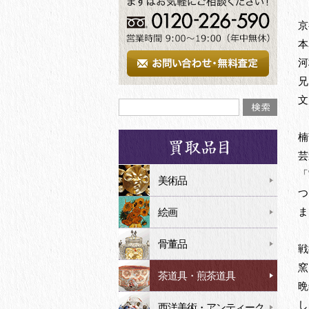
京
本
河
兄
文
楠
芸
「
美術品
つ
ま
絵画
骨董品
戦
窯
茶道具・煎茶道具
晩
し
西洋美術・アンティーク