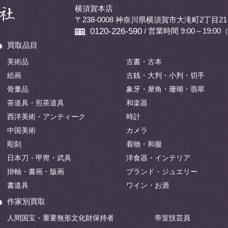
横須賀本店
〒238-0008 神奈川県横須賀市大滝町2丁目21
/ 営業時間 9:00～19:
0120-226-590
買取品目
美術品
古書・古本
絵画
古銭・大判・小判・切手
骨董品
象牙・犀角・珊瑚・翡翠
茶道具・煎茶道具
和楽器
西洋美術・アンティーク
時計
中国美術
カメラ
彫刻
着物・和服
日本刀・甲冑・武具
洋食器・インテリア
掛軸・書画・版画
ブランド・ジュエリー
書道具
ワイン・お酒
作家別買取
人間国宝・重要無形文化財保持者
帝室技芸員