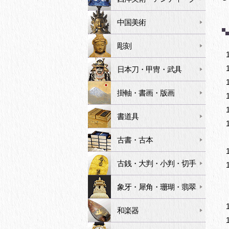
中国美術
彫刻
日本刀・甲冑・武具
掛軸・書画・版画
書道具
古書・古本
古銭・大判・小判・切手
象牙・犀角・珊瑚・翡翠
和楽器