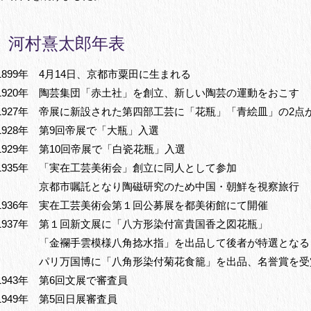
河村熹太郎年表
1899年 4月14日、京都市粟田に生まれる
1920年 陶芸集団「赤土社」を創立、新しい陶芸の運動をおこす
1927年 帝展に新設された第四部工芸に「花瓶」「青絵皿」の2点
1928年 第9回帝展で「大瓶」入選
1929年 第10回帝展で「白瓷花瓶」入選
1935年 「実在工芸美術会」創立に同人として参加
京都市嘱託となり陶磁研究のため中国・朝鮮を視察旅行
1936年 実在工芸美術会第１回公募展を都美術館にて開催
1937年 第１回新文展に「八方形染付富貴国香之図花瓶」
「金襴手雲模様八角捻水指」を出品して後者が特選となる
パリ万国博に「八角形染付菊花食籠」を出品、名誉賞を受
1943年 第6回文展で審査員
1949年 第5回日展審査員