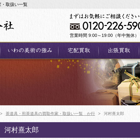
家・取扱い一覧
営業時間 9:00～19:00（年中無休）
>
茶道具・煎茶道具の買取作家・取扱い一覧 か行
>
河村熹太郎
河村熹太郎