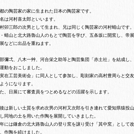
都の陶芸家の家に生まれた日本の陶芸家です。
名は河村喜太郎といいます。
村卯三郎の次男として生まれ、兄は同じく陶芸家の河村蜻山です
・蜻山と北大路魯山人のもとで陶芸を学び、五条坂に開窯し、帝
展などに出品を重ねます。
部彌弌、八木一艸、河合栄之助等と陶芸集団「赤土社」を結成し
運動をおこしました。
実在工芸美術会」に同人として参加し、彫刻家の高村豊周らと交
ようになります。
た、日展にて審査員をつとめるなどの活躍を示します。
後は新しい土質を求め次男の河村又次郎を引き連れて愛知県猿投
し同地の土を用いた作陶を展開していきました。
年には鎌倉の北大路魯山人の登り窯を譲り受け「其中窯」として
、作陶を続けました。