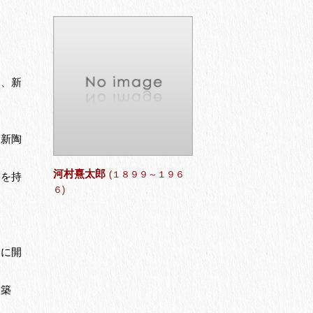
。
展、新
、新陶
河村熹太郎
(１８９９～１９６
友を持
６)
山に開
改築