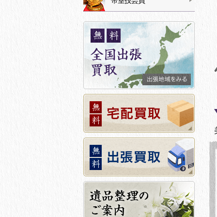
帝室技芸員