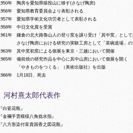
1950年 陶房を愛知県猿投山に移す(さなげ陶房)
1956年 愛知県教育委員会より表彰される
1957年 愛知県学術文化功労者として表彰される
1958年 中日文化賞を受賞
1961年 鎌倉の北大路魯山人の登り窯を譲り受け「其中窯」として
さなげ陶房における研究の実験工房として「茶碗道場」の
1963年 其中窯初窯による個展を東京・三越において開催
1965年 備前焼の研究作品を中心に其中山房において個展を開く
「やきものをつくる」（美術出版社）を出版
1966年 1月18日、死去
河村熹太郎代表作
『白瓷花瓶』
『金襴手雲模様八角捻水指』
『八方形染付富貴国香之図花瓶』