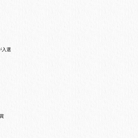
が入選
賞