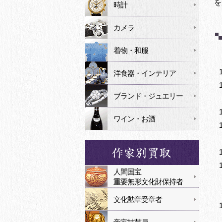
を
時計
カメラ
着物・和服
洋食器・インテリア
ブランド・ジュエリー
ワイン・お酒
人間国宝
重要無形文化財保持者
文化勲章受章者