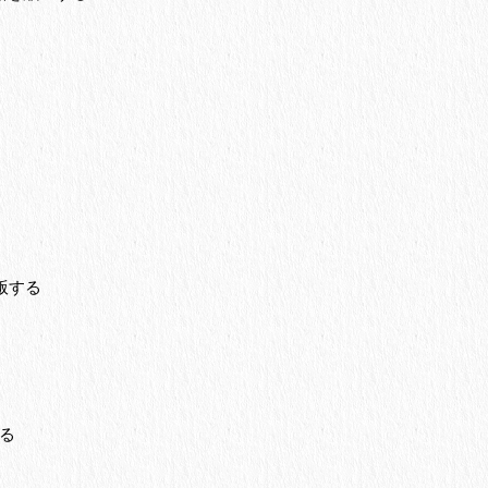
版する
れる