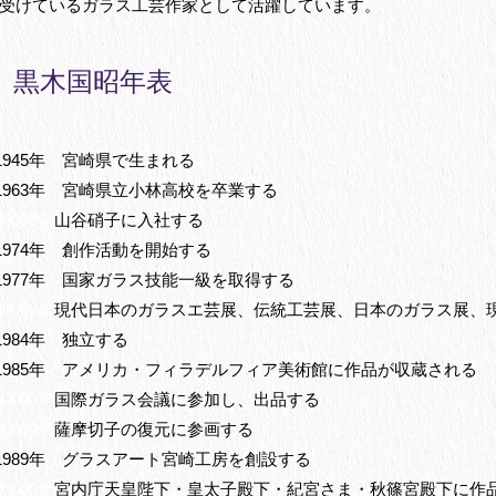
受けているガラス工芸作家として活躍しています。
黒木国昭年表
1945年 宮崎県で生まれる
1963年 宮崎県立小林高校を卒業する
00000年
山谷硝子に入社する
1974年 創作活動を開始する
1977年 国家ガラス技能一級を取得する
00000年
現代日本のガラスエ芸展、伝統工芸展、日本のガラス展、
1984年 独立する
1985年 アメリカ・フィラデルフィア美術館に作品が収蔵される
00000年
国際ガラス会議に参加し、出品する
00000年
薩摩切子の復元に参画する
1989年 グラスアート宮崎工房を創設する
00000年
宮内庁天皇陛下・皇太子殿下・紀宮さま・秋篠宮殿下に作