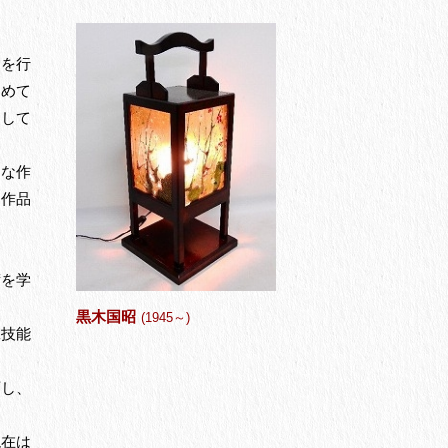
動を行
初めて
として
うな作
に作品
術を学
黒木国昭
(1945～)
工技能
画し、
現在は