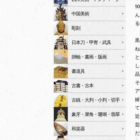
9
中国美術
ん
る
彫刻
黒
日本刀・甲冑・武具
ね
掛軸・書画・版画
と
し
書道具
品
そ
古書・古本
ア
綾
古銭・大判・小判・切手
て
象牙・犀角・珊瑚・翡翠
近
芸
和楽器
だ