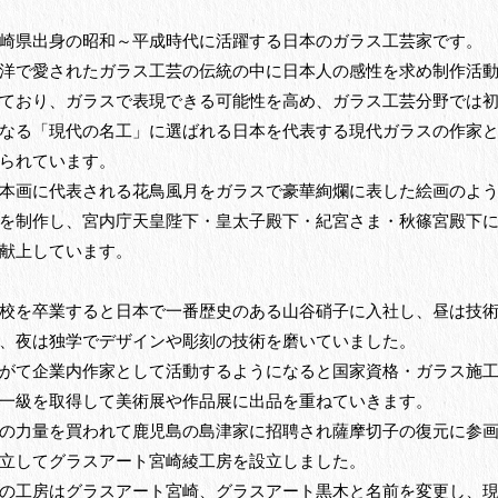
崎県出身の昭和～平成時代に活躍する日本のガラス工芸家です。
洋で愛されたガラス工芸の伝統の中に日本人の感性を求め制作活
ており、ガラスで表現できる可能性を高め、ガラス工芸分野では
なる「現代の名工」に選ばれる日本を代表する現代ガラスの作家
られています。
本画に代表される花鳥風月をガラスで豪華絢爛に表した絵画のよ
を制作し、宮内庁天皇陛下・皇太子殿下・紀宮さま・秋篠宮殿下
献上しています。
校を卒業すると日本で一番歴史のある山谷硝子に入社し、昼は技
、夜は独学でデザインや彫刻の技術を磨いていました。
がて企業内作家として活動するようになると国家資格・ガラス施
一級を取得して美術展や作品展に出品を重ねていきます。
の力量を買われて鹿児島の島津家に招聘され薩摩切子の復元に参
立してグラスアート宮崎綾工房を設立しました。
の工房はグラスアート宮崎、グラスアート黒木と名前を変更し、