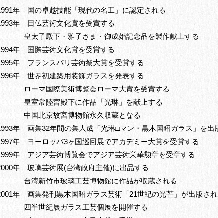
1991年 国の卓越技能「現代の名工」に認定される
1993年 日仏芸術文化賞を受賞する
00000年
皇太子殿下・雅子さま・御成婚記念品を製作献上する
1994年 国際芸術文化賞を受賞する
1995年 フランスパリ芸術祭大賞を受賞する
1996年 世界初建築用装飾ガラスを発表する
00000年
ローマ国際美術博覧会ローマ大賞を受賞する
00000年
皇室常陸宮殿下に作品「光琳」を献上する
00000年
中国北京故宮博物館永久収蔵となる
1993年 画集32年間の集大成「光琳□マン・黒木国昭ガラス」を出
1997年 ヨーロッパ3ヶ国巡回展でアカデミー大賞を受賞する
1999年 アジア芸術博覧会でアジア芸術栄華勲章を受章する
2000年 玻璃芸術展(台湾政府主催)に出品する
00000年
台湾新竹市玻璃工芸博物館に作品が収蔵される
2001年 画集発刊黒木国昭ガラス芸術「21世紀の光芒」が出版さ
00000年
四半世紀展ガラス工芸個展を開催する