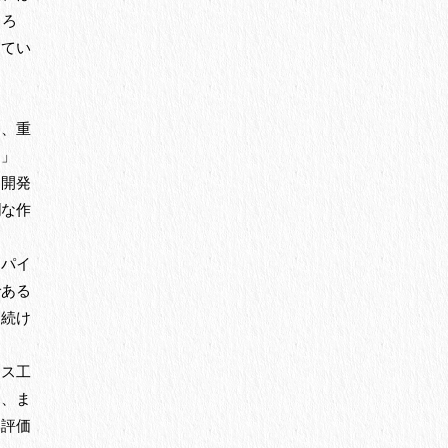
ちろ
えてい
に、重
り」
を開発
爛な作
スパイ
である
を続け
ラス工
り、ま
い評価