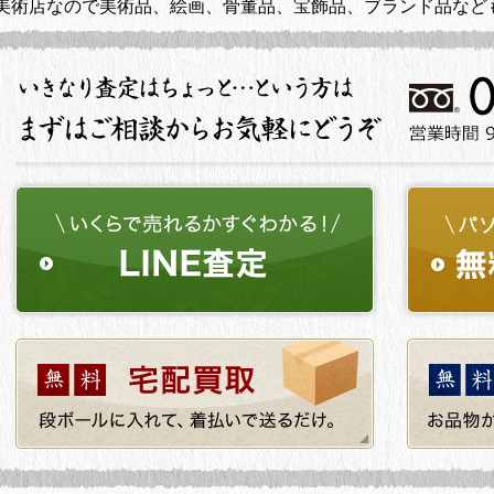
美術店なので美術品、絵画、骨董品、宝飾品、ブランド品など