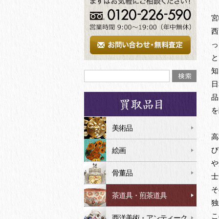
宮
西
っ
と
知
日
品
を
美術品
高
び
絵画
や
骨董品
士
そ
茶道具・煎茶道具
独
こ
西洋美術・アンティーク