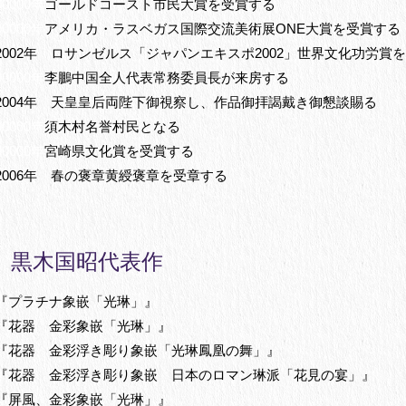
00000年
ゴールドコースト市民大賞を受賞する
00000年
アメリカ・ラスベガス国際交流美術展ONE大賞を受賞する
2002年 ロサンゼルス「ジャパンエキスポ2002」世界文化功労賞
00000年
李鵬中国全人代表常務委員長が来房する
2004年 天皇皇后両陛下御視察し、作品御拝謁戴き御懇談賜る
00000年
須木村名誉村民となる
00000年
宮崎県文化賞を受賞する
2006年 春の褒章黄綬褒章を受章する
黒木国昭代表作
『プラチナ象嵌「光琳」』
『花器 金彩象嵌「光琳」』
『花器 金彩浮き彫り象嵌「光琳鳳凰の舞」』
『花器 金彩浮き彫り象嵌 日本のロマン琳派「花見の宴」』
『屏風、金彩象嵌「光琳」』