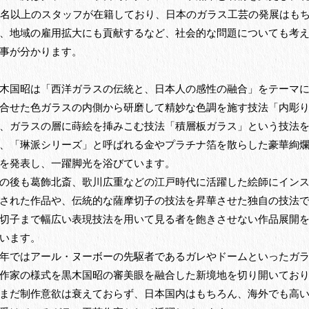
0名以上のスタッフが在籍しており、日本のガラス工芸の発展はも
、地域の雇用拡大にも貢献するなど、社会的な問題についても考
事が分かります。
木国昭は「西洋ガラスの伝統と、日本人の感性の融合」をテーマ
合せた色ガラスの内側から研磨して精妙な色調を施す技法「内彫
、ガラスの層に蒔絵を挿みこむ技法「積層板ガラス」という技法
、「琳派シリーズ」と呼ばれる金やプラチナ箔を散らした豪華絢
を発表し、一躍脚光を浴びています。
の後も葛飾北斎、歌川広重などの江戸時代に活躍した絵師にイン
された作品や、伝統的な薩摩切子の技法を昇華させた独自の技法
切子まで幅広い表現技法を用いて見る者を飽きさせない作品展開
います。
年ではアール・ヌーボーの先駆者であるガレやドームといったガ
作家の様式を黒木国昭の審美眼を融合した新境地を切り開いてお
まだ制作意欲は衰えておらず、日本国内はもちろん、海外でも高