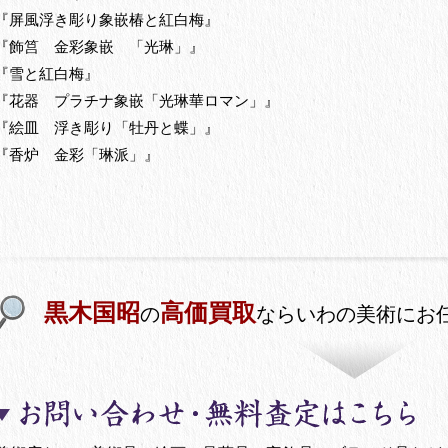
『屏風浮き彫り象嵌椿と紅白梅』
『飾筥 金彩象嵌 「光琳」』
『雪と紅白梅』
『花器 プラチナ象嵌「光琳華ロマン」』
『絵皿 浮き彫り「牡丹と蝶」』
『香炉 金彩「琳派」』
黒木国昭
高価買取
の
ならいわの美術にお