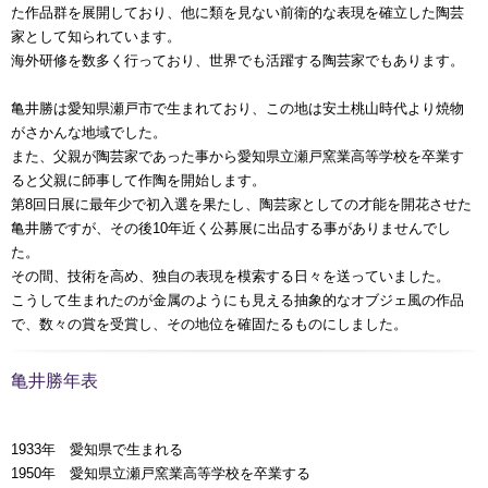
た作品群を展開しており、他に類を見ない前衛的な表現を確立した陶芸
家として知られています。
海外研修を数多く行っており、世界でも活躍する陶芸家でもあります。
亀井勝は愛知県瀬戸市で生まれており、この地は安土桃山時代より焼物
がさかんな地域でした。
また、父親が陶芸家であった事から愛知県立瀬戸窯業高等学校を卒業す
ると父親に師事して作陶を開始します。
第8回日展に最年少で初入選を果たし、陶芸家としての才能を開花させた
亀井勝ですが、その後10年近く公募展に出品する事がありませんでし
た。
その間、技術を高め、独自の表現を模索する日々を送っていました。
こうして生まれたのが金属のようにも見える抽象的なオブジェ風の作品
で、数々の賞を受賞し、その地位を確固たるものにしました。
亀井勝年表
1933年 愛知県で生まれる
1950年 愛知県立瀬戸窯業高等学校を卒業する