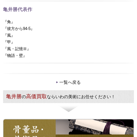
亀井勝代表作
『角』
『彼方から94-5』
『風』
『甲』
『風・記憶Ⅲ』
『物語・壁』
一覧へ戻る
亀井勝
高価買取
の
ならいわの美術にお任せください！