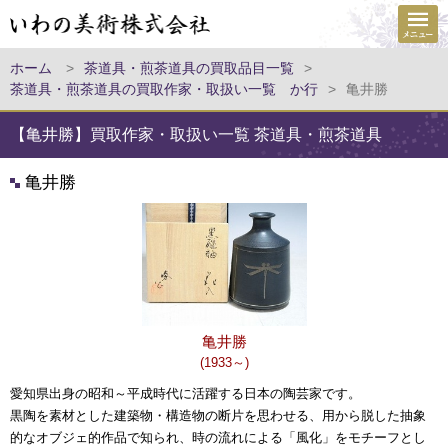
ホーム
>
茶道具・煎茶道具の買取品目一覧
>
茶道具・煎茶道具の買取作家・取扱い一覧 か行
>
亀井勝
【亀井勝】買取作家・取扱い一覧 茶道具・煎茶道具
亀井勝
亀井勝
(1933～)
愛知県出身の昭和～平成時代に活躍する日本の陶芸家です。
黒陶を素材とした建築物・構造物の断片を思わせる、用から脱した抽象
的なオブジェ的作品で知られ、時の流れによる「風化」をモチーフとし