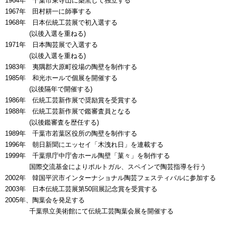
1964年 千葉市東寺山に築窯して独立する
1967年 田村耕一に師事する
1968年 日本伝統工芸展で初入選する
00000年
(以後入選を重ねる)
1971年 日本陶芸展で入選する
00000年
(以後入選を重ねる)
1983年 夷隅郡大原町役場の陶壁を制作する
1985年 和光ホールで個展を開催する
00000年
(以後隔年で開催する)
1986年 伝統工芸新作展で奨励賞を受賞する
1988年 伝統工芸新作展で鑑審査員となる
00000年
(以後鑑審査を歴任する)
1989年 千葉市若葉区役所の陶壁を制作する
1996年 朝日新聞にエッセイ「木洩れ日」を連載する
1999年 千葉県庁中庁舎ホール陶壁「菓々」を制作する
00000年
国際交流基金によりポルトガル、スペインで陶芸指導を行う
2002年 韓国平沢市インターナショナル陶芸フェスティバルに参加する
2003年 日本伝統工芸展第50回展記念賞を受賞する
2005年、陶葉会を発足する
00000年
千葉県立美術館にて伝統工芸陶葉会展を開催する