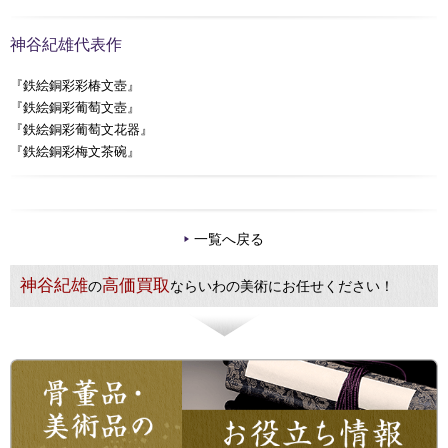
神谷紀雄代表作
『鉄絵銅彩彩椿文壺』
『鉄絵銅彩葡萄文壺』
『鉄絵銅彩葡萄文花器』
『鉄絵銅彩梅文茶碗』
一覧へ戻る
神谷紀雄
高価買取
の
ならいわの美術にお任せください！