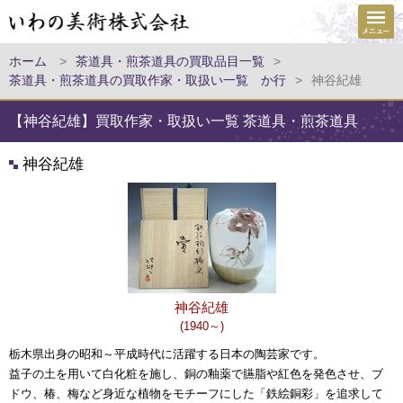
ホーム
>
茶道具・煎茶道具の買取品目一覧
>
茶道具・煎茶道具の買取作家・取扱い一覧 か行
>
神谷紀雄
【神谷紀雄】買取作家・取扱い一覧 茶道具・煎茶道具
神谷紀雄
神谷紀雄
(1940～)
栃木県出身の昭和～平成時代に活躍する日本の陶芸家です。
益子の土を用いて白化粧を施し、銅の釉薬で臙脂や紅色を発色させ、ブ
ドウ、椿、梅など身近な植物をモチーフにした「鉄絵銅彩」を追求して