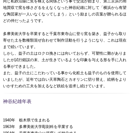
同じ私鉄沿線に窯を構える関係という事で交流が始まり、第三京浜の用
地買収で窯を移さざるをえなくなった神谷紀雄に対して「横浜から有望
な陶芸家が一人いなくなってしまう」という励ましの言葉が贈られるほ
どの仲だったようです。
多摩美術大学を卒業すると千葉市東寺山に登り窯を築き、益子から取り
寄せた土を数種類混ぜ合わせて制作活動を行うようになり、これは現在
まで続いています。
しかし、益子の土はロクロ挽きには向いておらず、可塑性に難がありま
したが試行錯誤の末、土が生きているような印象を与える形を手に入れ
る事ができました。
また、益子の土にこだわっている事から化粧土も益子のものを使用して
いましたが、近年では白い天草陶石とカオリンに切り替え、絵柄をより
いかすための工夫を加えるなど鉄絵を追求し続けています。
神谷紀雄年表
1940年 栃木県で生まれる
1963年 多摩美術大学彫刻科を卒業する