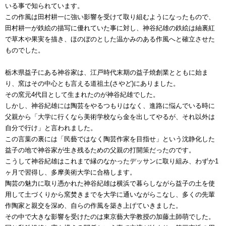
いる事で知られています。
この作風は田村耕一に強い影響を受けて取り組むようになったもので、
田村耕一が鉄絵の描写に優れていた事に対し、神谷紀雄の鉄絵は紬裏紅
で草木や果実を描き、ほのぼのとした温かみのある作風へと確立させた
ものでした。
栃木県益子にある神谷家は、江戸時代末期の益子焼創業とともに始ま
り、窯はその中心とも言える道祖土(さやど)にありました。
その窯元4代目として生まれたのが神谷紀雄でした。
しかし、神谷紀雄には陶芸をやるつもりはなく、進路に悩んでいる時に
父親から「大学に行くなら美術学校なら金を出してやるが、それ以外は
自分で行け」と言われました。
この言葉の裏には「民藝ではなく陶芸作家を目指せ」という沈静化した
益子の地で神谷家が生き残るための父親の打開策だったのです。
こうして神谷紀雄はこれまで縁のなかったデッサンに取り組み、わずか1
ヶ月で習得し、多摩美術大学に合格します。
陶芸の魅力に取り憑かれた神谷紀雄は横浜で暮らしながら益子の土を使
用して土づくりから窯焚きまでを大学に通いながらこなし、多くの先輩
作陶家と親交を深め、自らの作風を築き上げていきました。
その中で大きな影響を受けたのは東京藝大学教授の加藤土師萌でした。