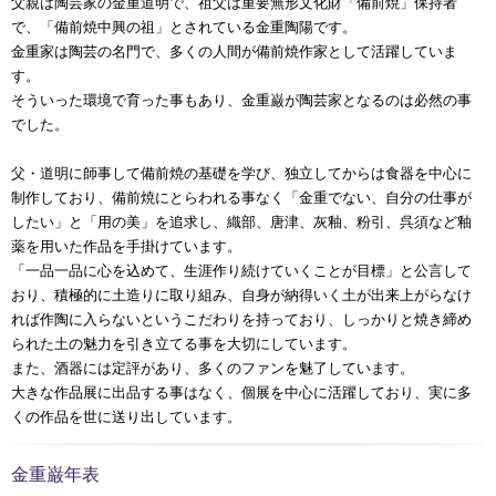
父親は陶芸家の金重道明で、祖父は重要無形文化財「備前焼」保持者
で、「備前焼中興の祖」とされている金重陶陽です。
金重家は陶芸の名門で、多くの人間が備前焼作家として活躍していま
す。
そういった環境で育った事もあり、金重巌が陶芸家となるのは必然の事
でした。
父・道明に師事して備前焼の基礎を学び、独立してからは食器を中心に
制作しており、備前焼にとらわれる事なく「金重でない、自分の仕事が
したい」と「用の美」を追求し、織部、唐津、灰釉、粉引、呉須など釉
薬を用いた作品を手掛けています。
「一品一品に心を込めて、生涯作り続けていくことが目標」と公言して
おり、積極的に土造りに取り組み、自身が納得いく土が出来上がらなけ
れば作陶に入らないというこだわりを持っており、しっかりと焼き締め
られた土の魅力を引き立てる事を大切にしています。
また、酒器には定評があり、多くのファンを魅了しています。
大きな作品展に出品する事はなく、個展を中心に活躍しており、実に多
くの作品を世に送り出しています。
金重巌年表