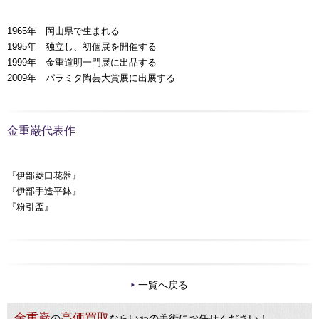
1965年 岡山県で生まれる
1995年 独立し、初個展を開催する
1999年 金重道明一門展に出品する
2009年 パラミタ陶芸大賞展に出展する
金重巌代表作
『伊部菱口花器』
『伊部手造平鉢』
『粉引盃』
一覧へ戻る
金重巌
高価買取
の
ならいわの美術にお任せください！