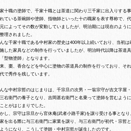
家十職の塗師で、千家十職とは茶道に関わり三千家に出入りする
れている茶碗師や塗師、指物師といった十の職家を表す尊称で、
元によってその数が変動していましたが、明治期には現在のよう
整理されました。
んな千家十職である中村家の歴史は400年以上続いており、当初は
施した家具などの制作を行っていましたが、明治時代以降は茶道
「型物塗師」となります。
来、棗、香合などを中心に塗物の茶道具の制作を行っており、そ
代で秀作を残しています。
んな中村宗哲のはじまりは、千宗旦の次男・一翁宗守が吉文字屋
三右衛門の養子となり、吉岡甚右衛門と名乗って塗師を営むよう
ことがはじまりでした。
かし、宗守は宗旦から官休庵(武者小路千家)を譲り受ける事となり
家を出る際に与三右衛門に家業を譲り、与三右衛門が初代・宗哲
ようになり、こうして塗師・中村宗哲が誕生したのです。