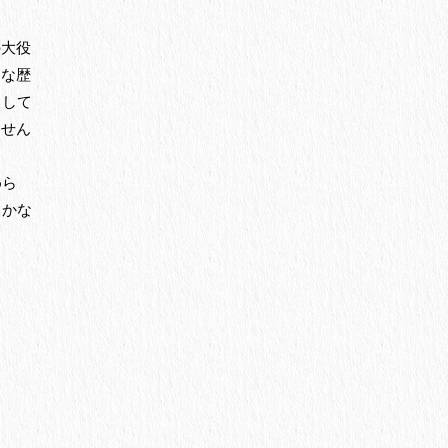
の大役
々な歴
として
ません
めら
らかな