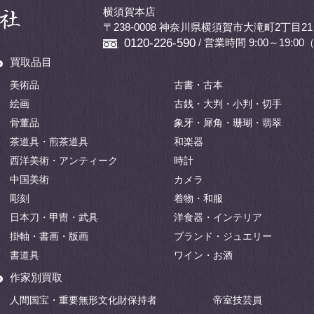
横須賀本店
〒238-0008 神奈川県横須賀市大滝町2丁目21
/ 営業時間 9:00～19:
0120-226-590
買取品目
美術品
古書・古本
絵画
古銭・大判・小判・切手
骨董品
象牙・犀角・珊瑚・翡翠
茶道具・煎茶道具
和楽器
西洋美術・アンティーク
時計
中国美術
カメラ
彫刻
着物・和服
日本刀・甲冑・武具
洋食器・インテリア
掛軸・書画・版画
ブランド・ジュエリー
書道具
ワイン・お酒
作家別買取
人間国宝・重要無形文化財保持者
帝室技芸員