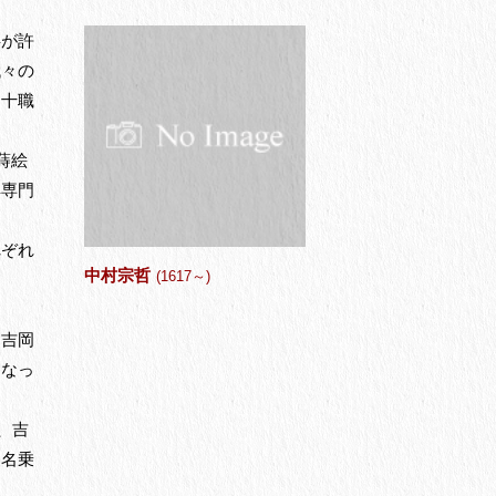
事が許
代々の
に十職
蒔絵
具専門
れぞれ
中村宗哲
(1617～)
・吉岡
になっ
、吉
と名乗