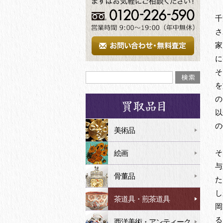
千
さ
家
に
そ
を
の
以
の
美術品
そ
絵画
与
骨董品
た
し
茶道具・煎茶道具
岡
る
西洋美術・アンティーク