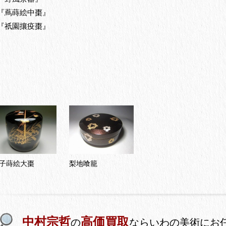
『蔦蒔絵中棗』
『祇園攘疫棗』
子蒔絵大棗
梨地喰籠
中村宗哲
高価買取
の
ならいわの美術にお