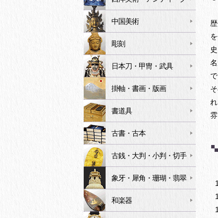
中国美術
歴
を
彫刻
史
名
日本刀・甲冑・武具
で
掛軸・書画・版画
そ
れ
書道具
雰
古書・古本
古銭・大判・小判・切手
象牙・犀角・珊瑚・翡翠
和楽器