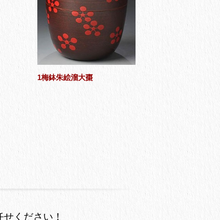
1梅鉢朱絵溜大棗
任せください！