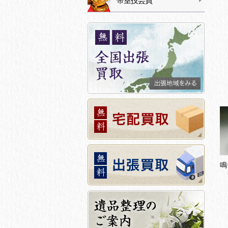
帝室技芸員
鳴