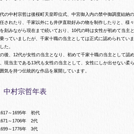
代の中村宗哲は後桜町天皇即位式、中宮御入内の禁中御調度結納
任されたり、千家以外にも井伊直助好みの物を制作したりと、様
を刻みながら現在まで続いており、10代の時は女性が初めて当主
乗っていましたが、千家十職の当主としては正式に認められてい
した。
の後、12代が女性の当主となり、初めて千家十職の当主として認
、現当主である13代も女性の当主として、女性にしか出せない柔
囲気を持つ伝統的な作品を展開しています。
中村宗哲年表
1617～1695年 初代
1671～1706年 2代
1699～1776年 3代