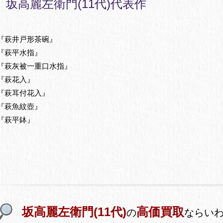
坂高麗左衛門(11代)代表作
『萩井戸形茶碗』
『萩平水指』
『萩灰被一重口水指』
『萩花入』
『萩耳付花入』
『萩魚紋壺』
『萩平鉢』
坂高麗左衛門(11代)
高価買取
の
ならい