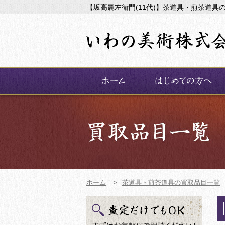
【坂高麗左衛門(11代)】茶道具・煎茶道具
ホーム
>
茶道具・煎茶道具の買取品目一覧