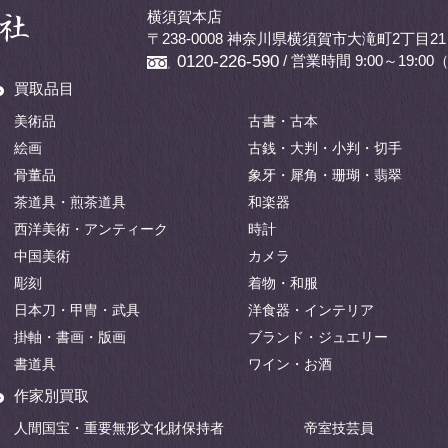
横須賀本店
〒238-0008 神奈川県横須賀市大滝町2丁目21
/ 営業時間 9:00～19:
0120-226-590
買取品目
美術品
古書・古本
絵画
古銭・大判・小判・切手
骨董品
象牙・犀角・珊瑚・翡翠
茶道具・煎茶道具
和楽器
西洋美術・アンティーク
時計
中国美術
カメラ
彫刻
着物・和服
日本刀・甲冑・武具
洋食器・インテリア
掛軸・書画・版画
ブランド・ジュエリー
書道具
ワイン・お酒
作家別買取
人間国宝・重要無形文化財保持者
帝室技芸員