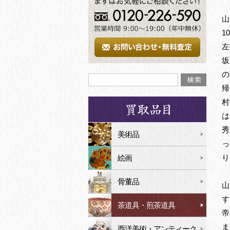
山
1
左
坂
の
帰
村
は
秀
美術品
っ
り
絵画
骨董品
山
す
茶道具・煎茶道具
帝
ま
西洋美術・アンティーク