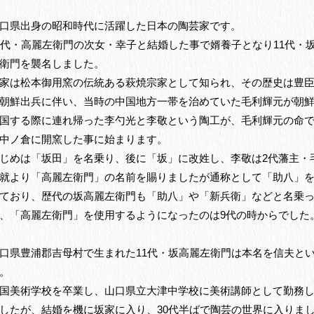
口県出身の昭和時代に活躍した日本の陶芸家です。
0代・高麗左衛門の次女・幸子と結婚した事で婿養子となり11代・
衛門を襲名しました。
家は松本御用窯の伝統ある萩焼宗家として知られ、その歴史は豊
朝鮮出兵に伴い、当時の中国地方一帯を治めていた毛利輝元が朝
国する際に連れ帰った李勺光と李敬という陶工が、毛利輝元の命
中ノ倉に開窯した事に始まります。
じめは「坂田」を名乗り、後に「坂」に改姓し、李敬は2代藩主・
就より「高麗左衛門」の名前を賜りましたが通称として「助八」
ており、歴代の坂高麗左衛門も「助八」や「新兵衛」などと名乗
、「高麗左衛門」を使用するようになったのは9代の時からでした
口県豊浦郡吉母村で生まれた11代・坂高麗左衛門は本名を信夫と
。
国美術学校を卒業し、山口県立大津中学校に美術講師として勤務
したが、結婚を機に坂家に入り、30代半ばで陶芸の世界に入りま