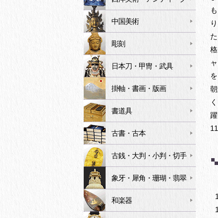
も
中国美術
り
た
彫刻
格
ャ
日本刀・甲冑・武具
を
掛軸・書画・版画
朝
く
書道具
躍
1
古書・古本
古銭・大判・小判・切手
象牙・犀角・珊瑚・翡翠
和楽器