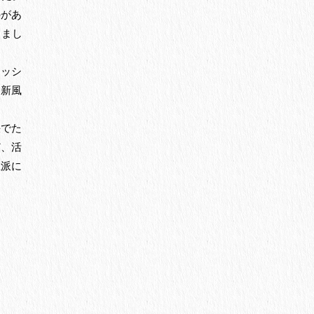
のがあ
きまし
レッシ
に新風
快でた
ど、活
立派に