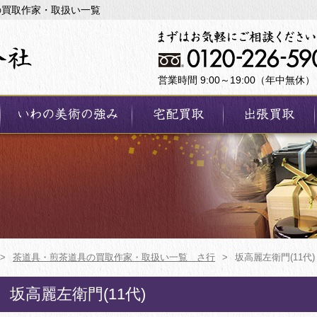
の買取作家・取扱い一覧
営業時間 9:00～19:00（年中無休）
>
茶道具・煎茶道具の買取作家・取扱い一覧 さ行
>
坂高麗左衛門(11代)
坂高麗左衛門(11代)