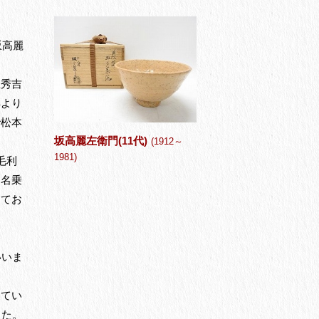
坂高麗
臣秀吉
鮮より
で松本
坂高麗左衛門(11代)
(1912～
1981)
毛利
を名乗
ってお
。
いいま
してい
した。