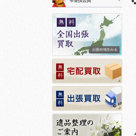
帝室技芸員