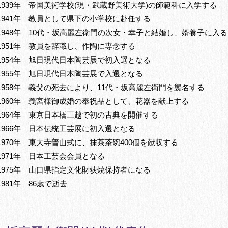
1939年 帝国美術学校(現・武蔵野美術大学)の師範科に入学する
1941年 教員として県下の小学校に赴任する
1948年 10代・坂高麗左衛門の次女・幸子と結婚し、婿養子に入る
1951年 教員を辞職し、作陶に専念する
1954年 旭日現代日本陶芸展で初入選となる
1955年 旭日現代日本陶芸展で入選となる
1958年 義父の死去により、11代・坂高麗左衛門を襲名する
1960年 義宮様御成婚の奉祝品として、花器を献上する
1964年 東京日本橋三越で初の古典を開催する
1966年 日本伝統工芸展に初入選となる
1970年 東大寺普山式に、抹茶茶碗400個を献収する
1971年 日本工芸会会員となる
1975年 山口県指定文化財荻焼保持者になる
1981年 86歳で逝去