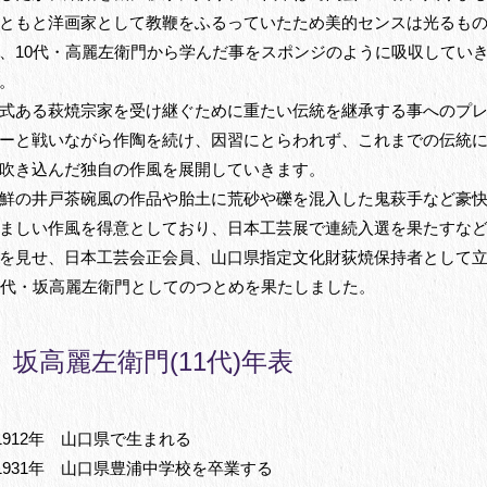
ともと洋画家として教鞭をふるっていたため美的センスは光るも
、10代・高麗左衛門から学んだ事をスポンジのように吸収してい
。
式ある萩焼宗家を受け継ぐために重たい伝統を継承する事へのプ
ーと戦いながら作陶を続け、因習にとらわれず、これまでの伝統
吹き込んだ独自の作風を展開していきます。
鮮の井戸茶碗風の作品や胎土に荒砂や礫を混入した鬼萩手など豪
ましい作風を得意としており、日本工芸展で連続入選を果たすな
を見せ、日本工芸会正会員、山口県指定文化財荻焼保持者として
1代・坂高麗左衛門としてのつとめを果たしました。
坂高麗左衛門(11代)年表
1912年 山口県で生まれる
1931年 山口県豊浦中学校を卒業する