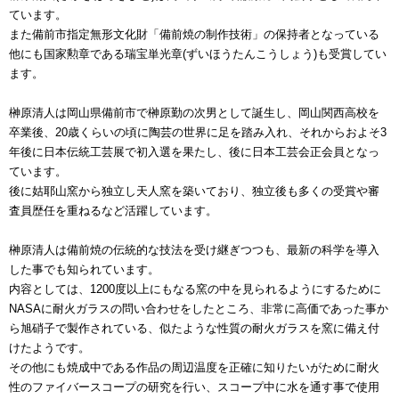
ています。
また備前市指定無形文化財「備前焼の制作技術」の保持者となっている
他にも国家勲章である瑞宝単光章(ずいほうたんこうしょう)も受賞してい
ます。
榊原清人は岡山県備前市で榊原勤の次男として誕生し、岡山関西高校を
卒業後、20歳くらいの頃に陶芸の世界に足を踏み入れ、それからおよそ3
年後に日本伝統工芸展で初入選を果たし、後に日本工芸会正会員となっ
ています。
後に姑耶山窯から独立し天人窯を築いており、独立後も多くの受賞や審
査員歴任を重ねるなど活躍しています。
榊原清人は備前焼の伝統的な技法を受け継ぎつつも、最新の科学を導入
した事でも知られています。
内容としては、1200度以上にもなる窯の中を見られるようにするために
NASAに耐火ガラスの問い合わせをしたところ、非常に高価であった事か
ら旭硝子で製作されている、似たような性質の耐火ガラスを窯に備え付
けたようです。
その他にも焼成中である作品の周辺温度を正確に知りたいがために耐火
性のファイバースコープの研究を行い、スコープ中に水を通す事で使用