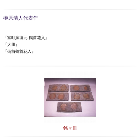
榊原清人代表作
『室町窯復元 鶴首花入』
『大皿』
『備前鶴首花入』
銘々皿