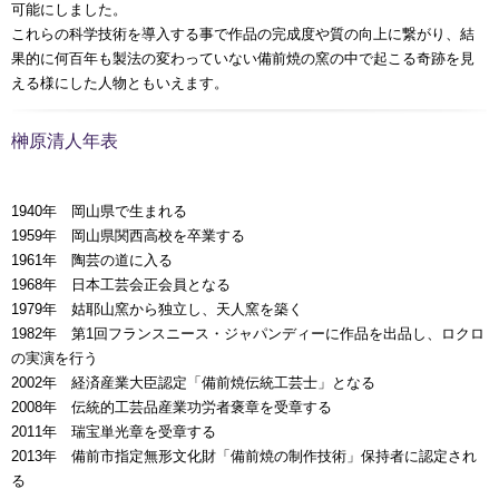
可能にしました。
これらの科学技術を導入する事で作品の完成度や質の向上に繋がり、結
果的に何百年も製法の変わっていない備前焼の窯の中で起こる奇跡を見
える様にした人物ともいえます。
榊原清人年表
1940年 岡山県で生まれる
1959年 岡山県関西高校を卒業する
1961年 陶芸の道に入る
1968年 日本工芸会正会員となる
1979年 姑耶山窯から独立し、天人窯を築く
1982年 第1回フランスニース・ジャパンディーに作品を出品し、ロクロ
の実演を行う
2002年 経済産業大臣認定「備前焼伝統工芸士」となる
2008年 伝統的工芸品産業功労者褒章を受章する
2011年 瑞宝単光章を受章する
2013年 備前市指定無形文化財「備前焼の制作技術」保持者に認定され
る