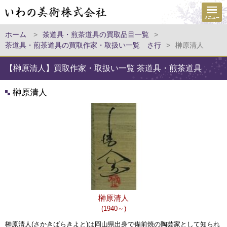
ホーム
>
茶道具・煎茶道具の買取品目一覧
>
茶道具・煎茶道具の買取作家・取扱い一覧 さ行
>
榊原清人
【榊原清人】買取作家・取扱い一覧 茶道具・煎茶道具
榊原清人
榊原清人
(1940～)
榊原清人(さかきばらきよと)は岡山県出身で備前焼の陶芸家として知られ