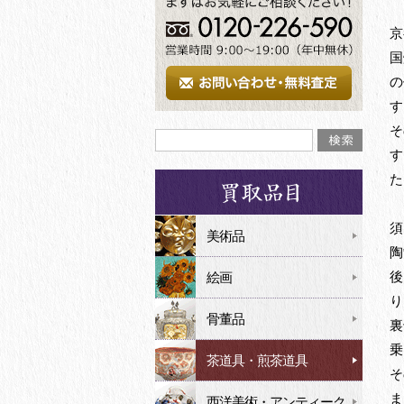
京
国
の
す
そ
す
た
須
美術品
陶
後
絵画
り
骨董品
裏
乗
茶道具・煎茶道具
そ
ま
西洋美術・アンティーク