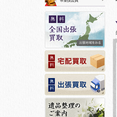
帝室技芸員