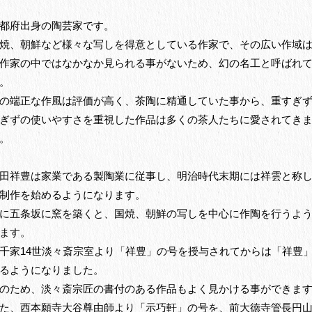
都府出身の陶芸家です。
焼、朝鮮など様々な写しを得意としている作家で、その広い作域
作家の中ではなかなか見られる事がないため、幻の名工と呼ばれ
。
の端正な作風は評価が高く、茶陶に精通していた事から、重すぎ
ぎずの使いやすさを重視した作品は多くの茶人たちに愛されてき
。
田祥豊は家業である製陶業に従事し、明治時代末期には祥雲と称
制作を始めるようになります。
に五条坂に窯を築くと、国焼、朝鮮の写しを中心に作陶を行うよ
ます。
千家14世淡々斎宗室より「祥豊」の号を授与されてからは「祥豊
るようになりました。
のため、淡々斎宗匠の書付のある作品もよく見かける事ができま
た、西本願寺大谷尊由師より「示巧軒」の号を、前大徳寺管長円