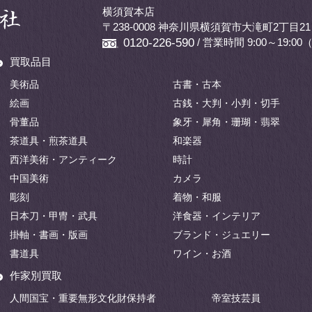
横須賀本店
〒238-0008 神奈川県横須賀市大滝町2丁目21
/ 営業時間 9:00～19:
0120-226-590
買取品目
美術品
古書・古本
絵画
古銭・大判・小判・切手
骨董品
象牙・犀角・珊瑚・翡翠
茶道具・煎茶道具
和楽器
西洋美術・アンティーク
時計
中国美術
カメラ
彫刻
着物・和服
日本刀・甲冑・武具
洋食器・インテリア
掛軸・書画・版画
ブランド・ジュエリー
書道具
ワイン・お酒
作家別買取
人間国宝・重要無形文化財保持者
帝室技芸員