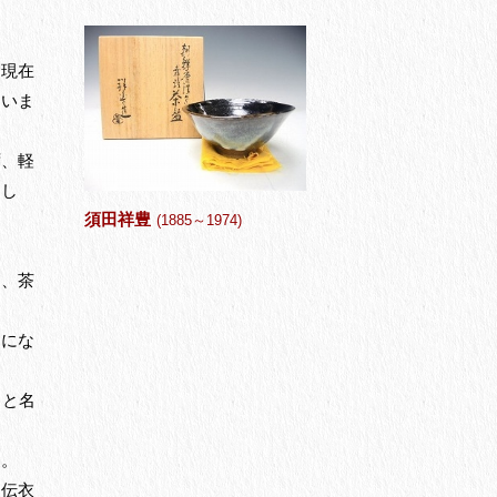
は現在
ていま
ず、軽
まし
須田祥豊
(1885～1974)
し、茶
うにな
」と名
す。
山伝衣