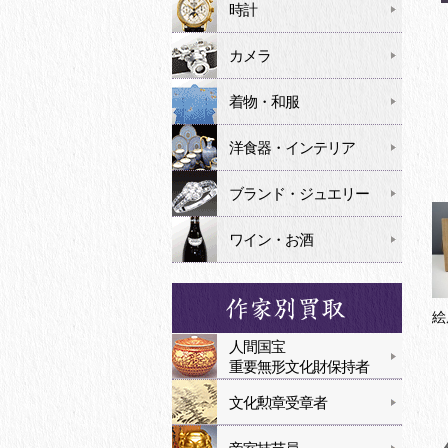
時計
カメラ
着物・和服
洋食器・インテリア
ブランド・ジュエリー
ワイン・お酒
絵
人間国宝
重要無形文化財保持者
文化勲章受章者