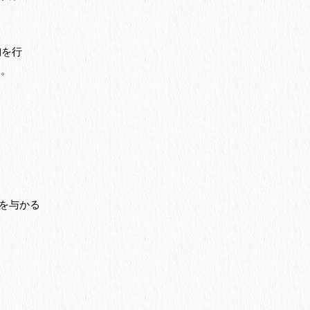
陶を行
た。
号を与かる