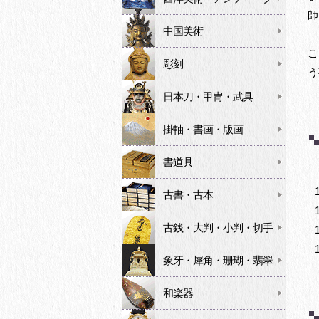
師
中国美術
こ
彫刻
う
日本刀・甲冑・武具
掛軸・書画・版画
書道具
古書・古本
古銭・大判・小判・切手
象牙・犀角・珊瑚・翡翠
和楽器