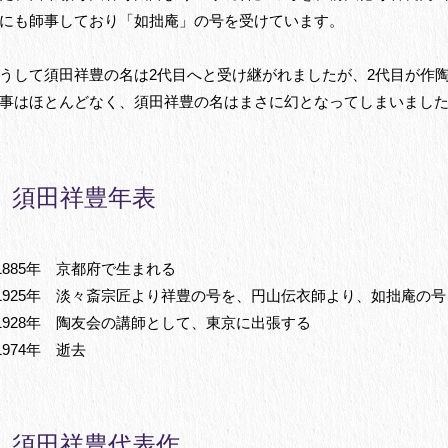
にも師事しており「如拙庵」の号を受けています。
うして須田祥豊の名は2代目へと受け継がれましたが、2代目が作
事はほとんどなく、須田祥豊の名はまさに幻となってしまいまし
須田祥豊年表
1885年 京都府で生まれる
1925年 淡々斎宗匠より祥豊の号を、円山伝衣師より、如拙庵の
1928年 陶友会の講師として、東京に出張する
1974年 逝去
須田祥豊代表作