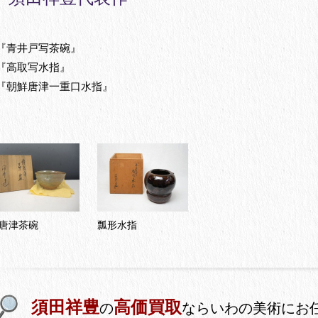
『青井戸写茶碗』
『高取写水指』
『朝鮮唐津一重口水指』
唐津茶碗
瓢形水指
須田祥豊
高価買取
の
ならいわの美術にお