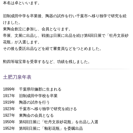
本名は卓といいます。
旧制成田中学を卒業後、陶器の試作を行い千葉市へ移り独学で研究を続
けました。
東陶会創立に参加し、会員となります。
帝展、文展に出品し、戦後は日展に出品を続け第6回日展で「牡丹文辰砂
花瓶」が入選します。
その後も委託出品などを経て審査員などをつとめました。
勲四等瑞宝章を受章するなど、功績を残しました。
土肥刀泉年表
1899年 千葉県印旛郡に生まれる
1917年 旧制成田中学校を卒業
1919年 陶器の試作を行う
1923年 千葉市へ移り独学で研究を続ける
1927年 東陶会の会員となる
1950年 第6回日展に「牡丹文辰砂花瓶」を出品し入選
1952年 第8回日展に「釉彩花瓶」を委嘱出品