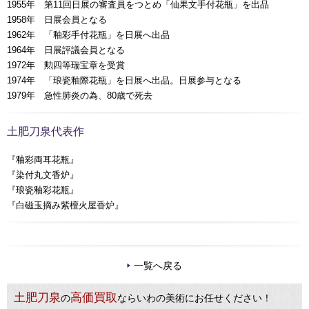
1955年 第11回日展の審査員をつとめ「仙果文手付花瓶」を出品
1958年 日展会員となる
1962年 「釉彩手付花瓶」を日展へ出品
1964年 日展評議会員となる
1972年 勲四等瑞宝章を受賞
1974年 「琅瓷釉際花瓶」を日展へ出品。日展参与となる
1979年 急性肺炎の為、80歳で死去
土肥刀泉代表作
『釉彩両耳花瓶』
『染付丸文香炉』
『琅瓷釉彩花瓶』
『白磁玉摘み紫檀火屋香炉』
一覧へ戻る
土肥刀泉
高価買取
の
ならいわの美術にお任せください！