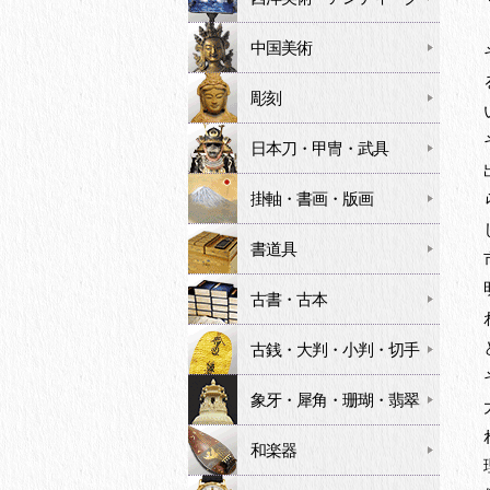
中国美術
彫刻
日本刀・甲冑・武具
掛軸・書画・版画
書道具
古書・古本
古銭・大判・小判・切手
象牙・犀角・珊瑚・翡翠
和楽器