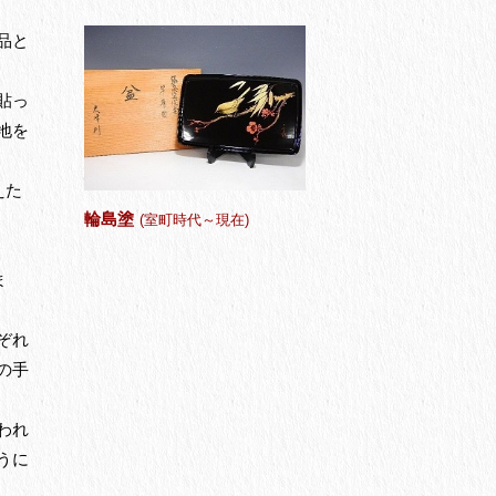
品と
貼っ
地を
えた
輪島塗
(室町時代～現在)
ま
ぞれ
の手
われ
うに