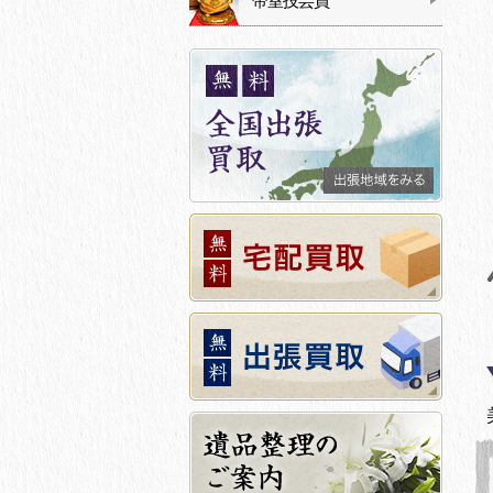
帝室技芸員