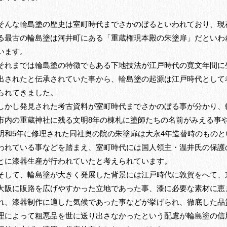
そんな輪島塗の歴史は室町時代までさかのぼるといわれており、現
る最古の輪島塗は河井町にある「重蔵権現本殿の朱塗扉」だといわ
います。
それまでは輪島塗の特徴でもある下地技法が江戸時代の寛文年間に
出されたと伝承されていた事から、輪島塗の起源は江戸時代として
られてきました。
しかし発見された考古資料が室町時代までさかのぼる事が分かり、
市内の重蔵神社に残る文明8年の棟札に塗師たちの名前がみえる事
明和5年に修理された同社奥の院の朱塗扉は大永4年造替時のものと
われている事などを踏まえ、室町時代には国人領主・温井氏の保護
とに漆器生産が行われていたと考えられています。
そして、輪島塗が大きく発展した背景には江戸時代に敦賀をへて、
大阪に販路を広げやすかった立地であった事、漆に必要な素材に恵
れ、漆器制作に適した気候であった事などが挙げられ、徹底した品
理によって粗悪品を世に送り出さなかったという配慮が輪島塗の信