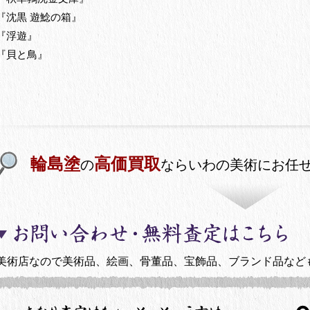
『沈黒 遊鯰の箱』
『浮遊』
『貝と鳥』
輪島塗
高価買取
の
ならいわの美術にお任
美術店なので美術品、絵画、骨董品、宝飾品、ブランド品など