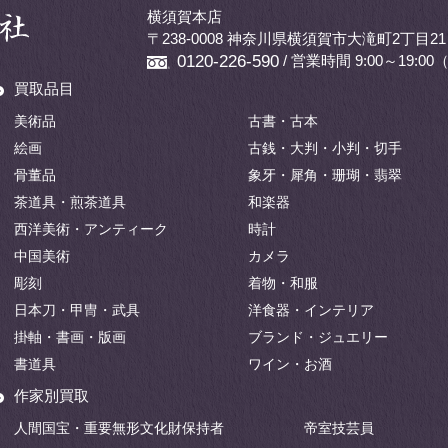
横須賀本店
〒238-0008 神奈川県横須賀市大滝町2丁目21
/ 営業時間 9:00～19:
0120-226-590
買取品目
美術品
古書・古本
絵画
古銭・大判・小判・切手
骨董品
象牙・犀角・珊瑚・翡翠
茶道具・煎茶道具
和楽器
西洋美術・アンティーク
時計
中国美術
カメラ
彫刻
着物・和服
日本刀・甲冑・武具
洋食器・インテリア
掛軸・書画・版画
ブランド・ジュエリー
書道具
ワイン・お酒
作家別買取
人間国宝・重要無形文化財保持者
帝室技芸員