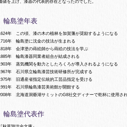
価値を上げ、漆器の代表的存在となったのでした。
輪島塗年表
1624年 この頃、漆の木の植林を加賀藩が奨励するようになる
1716年 輪島塗に沈金の技法が生まれる
1818年 会津塗の蒔絵師から蒔絵の技法を学ぶ
1885年 輪島漆器同業者組合が結成される
1903年 蒸気機関を動力としたろくろが導入されるようになる
1967年 石川県立輪島漆芸技術研修所が完成する
1975年 旧通産省指定伝統的工芸品指定を受ける
1991年 石川県輪島漆芸美術館が開館する
2008年 北海道洞爺湖サミットのG8社交ディナーで乾杯に使用さ
輪島塗代表作
『秋草鶉沈金文庫』