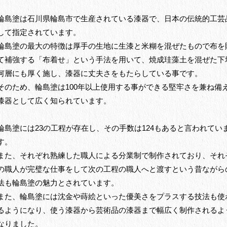
輪島塗は石川県輪島市で生産されている漆器で、日本の伝統的工芸
して指定されています。
輪島塗の最大の特徴は厚手の生地に生漆と米糊を混ぜたもので布を
て補強する「布着せ」という手法を用いて、焼成珪藻土を混ぜた下
何層にも厚く施し、漆器に丈夫さをもたらしている事です。
そのため、輪島塗は100年以上使用する事ができる堅牢さを兼ね備
漆器として広く知られています。
輪島塗には23の工程が存在し、その手数は124もあると言われてい
す。
また、それぞれ熟練した職人による分業制で制作されており、それ
の職人が完璧な仕事をして次の工程の職人へと渡すという昔ながら
法も輪島塗の魅力とされています。
また、輪島塗には沈金や蒔絵といった優美さをプラスする技法も使
るようになり、使う漆器から芸術品の漆器まで幅広く制作されるよ
なりました。