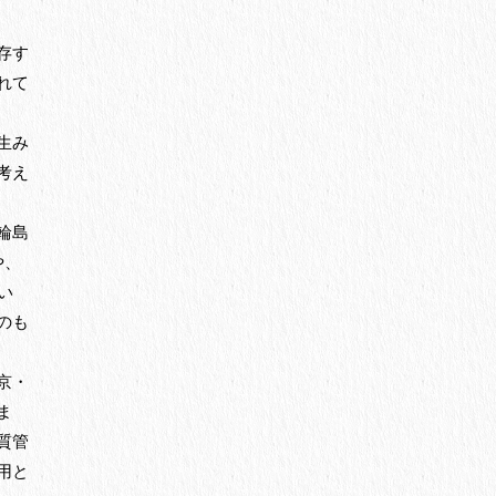
存す
れて
生み
考え
輪島
や、
い
のも
京・
ま
質管
用と