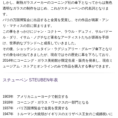
しかし、耐熱ガラスメーカーのコーニング社の傘下となってからは無色
透明なガラスの制作をはじめ、これがスチューベンの代名詞となりま
す。
パリの万国博覧会に出品すると金賞を受賞し、その作品が画家・アン
リ・マティスの目に留まります。
この事をきっかけにジャン・コクトー、ラウル・デュフィ、サルバドー
ル・ダリ、イサム・ノグチなど著名なアーティストたちが原画を手掛
け、世界的なブランドへと成長していきました。
その後、ショッテンシュタイン・ラグジュアリー・グループ傘下となり
その身をゆだねてきましたが、現在ではその歴史に幕を下ろしており、
2014年にコーニング・ガラス美術館が限定生産・販売を発表し、現在ミ
ュージアム・ストアとオンラインのみで作品を購入する事ができます。
スチューベン STEUBEN年表
1903年 アメリカニューヨークで創立する
1918年 コーニング・ガラス・ワークスの一部門となる
1937年 パリ万国博覧会で金賞を受賞する
1947年 トルーマン大統領がイギリスのエリザベス王女のご成婚祝いに