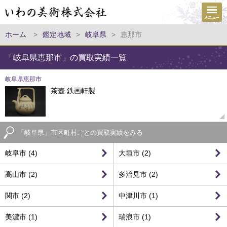
ホーム
>
鑑定地域
>
岐阜県
>
恵那市
「岐阜県恵那市」の買取実績一覧
岐阜県恵那市
茶壺 鉄画軒製
「岐阜県」市区町村ごとの買取実績をみる
岐阜市 (4)
大垣市 (2)
高山市 (2)
多治見市 (2)
関市 (2)
中津川市 (1)
美濃市 (1)
瑞浪市 (1)