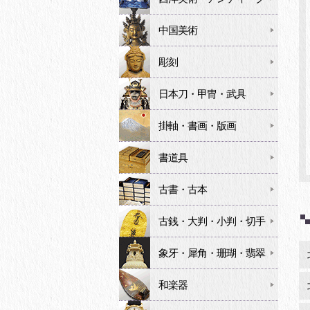
中国美術
彫刻
日本刀・甲冑・武具
掛軸・書画・版画
書道具
古書・古本
古銭・大判・小判・切手
象牙・犀角・珊瑚・翡翠
和楽器