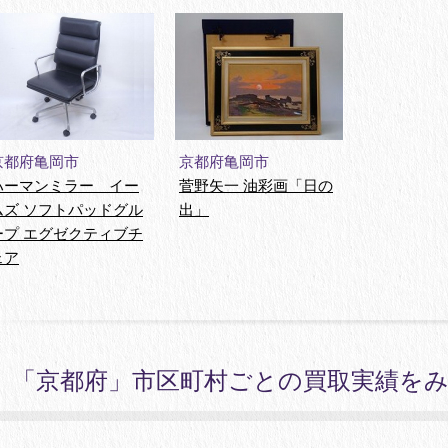
京都府亀岡市
京都府亀岡市
ハーマンミラー イー
菅野矢一 油彩画「日の
ムズ ソフトパッドグル
出」
ープ エグゼクティブチ
ェア
「京都府」市区町村ごとの買取実績を