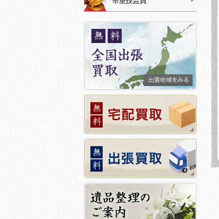
帝室技芸員