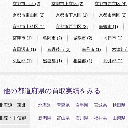
京都市北区 (2)
京都市上京区 (2)
京都市左京区 (4)
京都市東山区 (2)
京都市下京区 (1)
京都市南区 (2)
京都市山科区 (1)
京都市西京区 (2)
舞鶴市 (1)
宮津市 (1)
亀岡市 (2)
城陽市 (2)
向日市 (1)
京田辺市 (1)
京丹後市 (2)
南丹市 (1)
木津川市 
久世郡 (1)
綴喜郡 (1)
相楽郡 (1)
船井郡 (1)
他の都道府県の買取実績をみる
北海道・東北
北海道
青森県
岩手県
宮城県
秋田県
北陸・甲信越
新潟県
富山県
石川県
福井県
山梨県