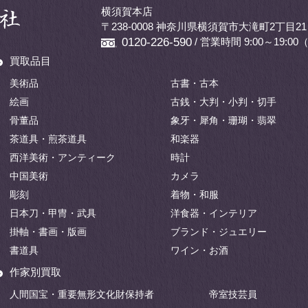
横須賀本店
〒238-0008 神奈川県横須賀市大滝町2丁目21
/ 営業時間 9:00～19:
0120-226-590
買取品目
美術品
古書・古本
絵画
古銭・大判・小判・切手
骨董品
象牙・犀角・珊瑚・翡翠
茶道具・煎茶道具
和楽器
西洋美術・アンティーク
時計
中国美術
カメラ
彫刻
着物・和服
日本刀・甲冑・武具
洋食器・インテリア
掛軸・書画・版画
ブランド・ジュエリー
書道具
ワイン・お酒
作家別買取
人間国宝・重要無形文化財保持者
帝室技芸員