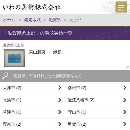
ホーム
>
鑑定地域
>
滋賀県
>
犬上郡
「滋賀県犬上郡」の買取実績一覧
滋賀県犬上郡
東山魁夷 「緑影」
「滋賀県」市区町村ごとの買取実績をみる
大津市 (2)
彦根市 (2)
長浜市 (1)
近江八幡市 (2)
草津市 (1)
守山市 (1)
栗東市 (2)
甲賀市 (2)