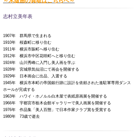
～木版画の買取はこちらへ～
志村立美年表
1907年 群馬県で生まれる
1910年 桜森町に移り住む
1911年 横浜市賑町へ移り住む
1912年 横浜市中区花咲町へと移り住む
1924年 山川秀峰に入門し美人画を学ぶ
1928年 宮城県気仙沼にて画会を開催する
1929年 日本画会に出品、入選する
1945年 横浜市本町の帝国銀行跡に設計を依頼された進駐軍専用ダンス
ホールが完成する
1963年 ハワイ・ホノルル白木屋で表紙原画展を開催する
1966年 宇都宮市栃木会館ギャラリーで美人画展を開催する
1976年 作品集「美人百態」で日本作家クラブ賞を受賞する
1980年 73歳で逝去