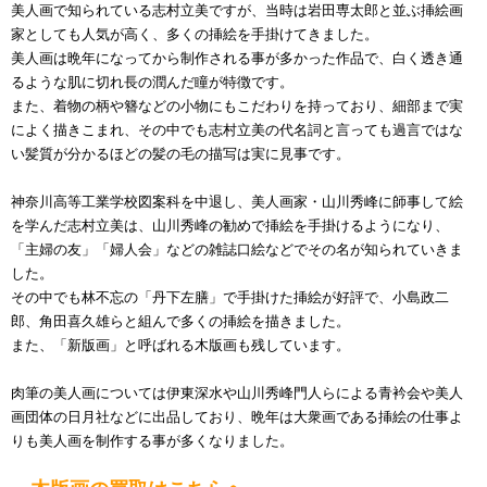
美人画で知られている志村立美ですが、当時は岩田専太郎と並ぶ挿絵画
家としても人気が高く、多くの挿絵を手掛けてきました。
美人画は晩年になってから制作される事が多かった作品で、白く透き通
るような肌に切れ長の潤んだ瞳が特徴です。
また、着物の柄や簪などの小物にもこだわりを持っており、細部まで実
によく描きこまれ、その中でも志村立美の代名詞と言っても過言ではな
い髪質が分かるほどの髪の毛の描写は実に見事です。
神奈川高等工業学校図案科を中退し、美人画家・山川秀峰に師事して絵
を学んだ志村立美は、山川秀峰の勧めで挿絵を手掛けるようになり、
「主婦の友」「婦人会」などの雑誌口絵などでその名が知られていきま
した。
その中でも林不忘の「丹下左膳」で手掛けた挿絵が好評で、小島政二
郎、角田喜久雄らと組んで多くの挿絵を描きました。
また、「新版画」と呼ばれる木版画も残しています。
肉筆の美人画については伊東深水や山川秀峰門人らによる青衿会や美人
画団体の日月社などに出品しており、晩年は大衆画である挿絵の仕事よ
りも美人画を制作する事が多くなりました。