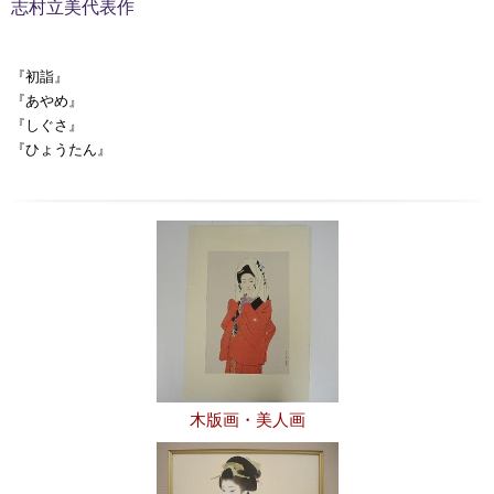
志村立美代表作
『初詣』
『あやめ』
『しぐさ』
『ひょうたん』
木版画・美人画