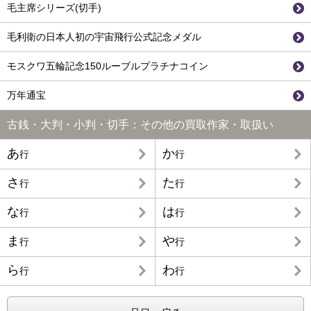
毛主席シリーズ(切手)
毛利衛の日本人初の宇宙飛行公式記念メダル
モスクワ五輪記念150ルーブルプラチナコイン
万年通宝
古銭・大判・小判・切手：その他の買取作家・取扱い
あ
か
行
行
さ
た
行
行
な
は
行
行
ま
や
行
行
ら
わ
行
行