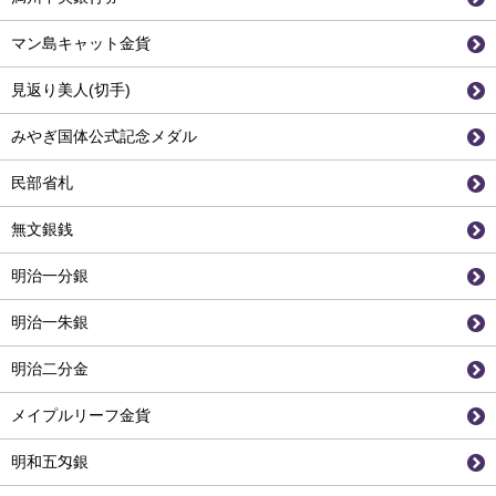
マン島キャット金貨
見返り美人(切手)
みやぎ国体公式記念メダル
民部省札
無文銀銭
明治一分銀
明治一朱銀
明治二分金
メイプルリーフ金貨
明和五匁銀