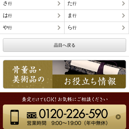
さ
た
行
行
は
ま
行
行
や
ら
行
行
品目へ戻る