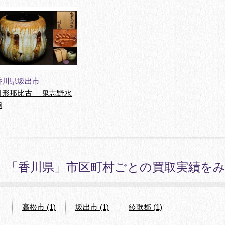
香川県坂出市
月形那比古 鬼志野水
指
「香川県」市区町村ごとの買取実績を
高松市 (1)
坂出市 (1)
綾歌郡 (1)