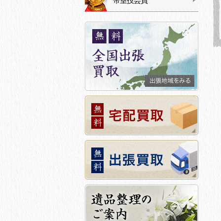
帝室技芸員