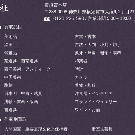
横須賀本店
〒238-0008 神奈川県横須賀市大滝町2丁目21
/ 営業時間 9:00～19:
0120-226-590
買取品目
美術品
古書・古本
絵画
古銭・大判・小判・切手
骨董品
象牙・犀角・珊瑚・翡翠
茶道具・煎茶道具
和楽器
西洋美術・アンティーク
時計
中国美術
カメラ
彫刻
着物・和服
日本刀・甲冑・武具
洋食器・インテリア
掛軸・書画・版画
ブランド・ジュエリー
書道具
ワイン・お酒
作家別買取
人間国宝・重要無形文化財保持者
帝室技芸員