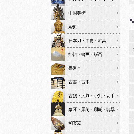
中国美術
彫刻
日本刀・甲冑・武具
掛軸・書画・版画
書道具
古書・古本
古銭・大判・小判・切手
象牙・犀角・珊瑚・翡翠
和楽器