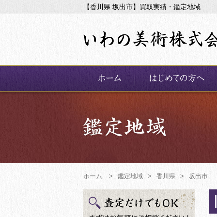
【香川県 坂出市】買取実績・鑑定地域
ホーム
>
鑑定地域
>
香川県
>
坂出市