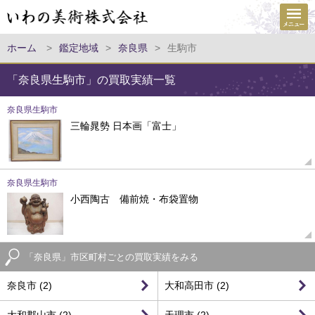
ホーム
>
鑑定地域
>
奈良県
>
生駒市
「奈良県生駒市」の買取実績一覧
奈良県生駒市
三輪晁勢 日本画「富士」
奈良県生駒市
小西陶古 備前焼・布袋置物
「奈良県」市区町村ごとの買取実績をみる
奈良市 (2)
大和高田市 (2)