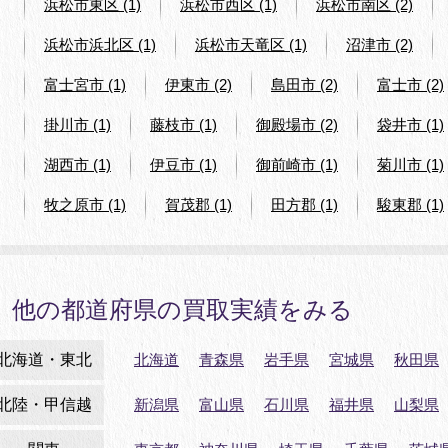
浜松市東区 (1)
浜松市西区 (1)
浜松市南区 (2)
浜松市浜北区 (1)
浜松市天竜区 (1)
沼津市 (2)
富士宮市 (1)
伊東市 (2)
島田市 (2)
富士市 (2)
掛川市 (1)
藤枝市 (1)
御殿場市 (2)
袋井市 (1)
湖西市 (1)
伊豆市 (1)
御前崎市 (1)
菊川市 (1)
牧之原市 (1)
賀茂郡 (1)
田方郡 (1)
駿東郡 (1)
他の都道府県の買取実績をみる
北海道・東北
北海道
青森県
岩手県
宮城県
秋田県
北陸・甲信越
新潟県
富山県
石川県
福井県
山梨県