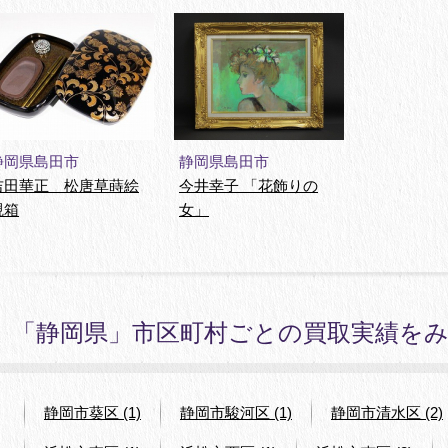
静岡県島田市
静岡県島田市
吉田華正 松唐草蒔絵
今井幸子 「花飾りの
硯箱
女」
「静岡県」市区町村ごとの買取実績を
静岡市葵区 (1)
静岡市駿河区 (1)
静岡市清水区 (2)