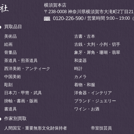
横須賀本店
〒238-0008 神奈川県横須賀市大滝町2丁目21
/ 営業時間 9:00～19:
0120-226-590
買取品目
美術品
古書・古本
絵画
古銭・大判・小判・切手
骨董品
象牙・犀角・珊瑚・翡翠
茶道具・煎茶道具
和楽器
西洋美術・アンティーク
時計
中国美術
カメラ
彫刻
着物・和服
日本刀・甲冑・武具
洋食器・インテリア
掛軸・書画・版画
ブランド・ジュエリー
書道具
ワイン・お酒
作家別買取
人間国宝・重要無形文化財保持者
帝室技芸員