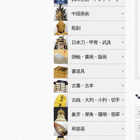
中国美術
彫刻
日本刀・甲冑・武具
掛軸・書画・版画
書道具
古書・古本
古銭・大判・小判・切手
象牙・犀角・珊瑚・翡翠
和楽器