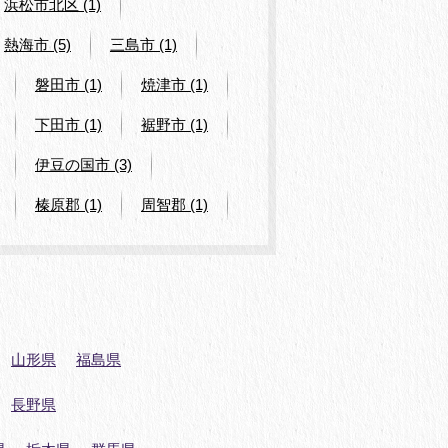
浜松市北区 (1)
熱海市 (5)
三島市 (1)
磐田市 (1)
焼津市 (1)
下田市 (1)
裾野市 (1)
伊豆の国市 (3)
榛原郡 (1)
周智郡 (1)
山形県
福島県
長野県