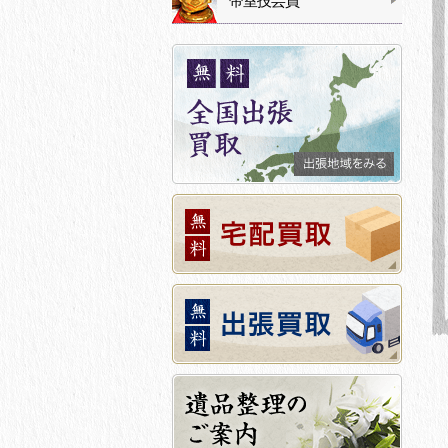
帝室技芸員