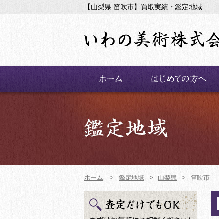
【山梨県 笛吹市】買取実績・鑑定地域
ホーム
>
鑑定地域
>
山梨県
>
笛吹市