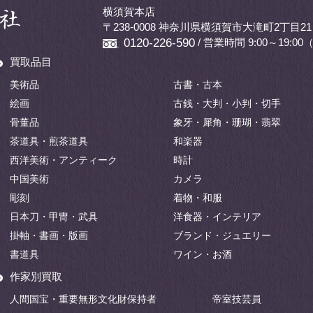
横須賀本店
〒238-0008 神奈川県横須賀市大滝町2丁目21
/ 営業時間 9:00～19:
0120-226-590
買取品目
美術品
古書・古本
絵画
古銭・大判・小判・切手
骨董品
象牙・犀角・珊瑚・翡翠
茶道具・煎茶道具
和楽器
西洋美術・アンティーク
時計
中国美術
カメラ
彫刻
着物・和服
日本刀・甲冑・武具
洋食器・インテリア
掛軸・書画・版画
ブランド・ジュエリー
書道具
ワイン・お酒
作家別買取
人間国宝・重要無形文化財保持者
帝室技芸員