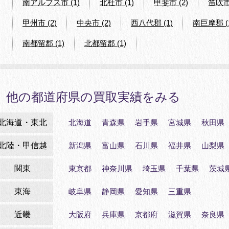
南アルプス市 (1)
北杜市 (1)
甲斐市 (2)
笛吹市 
甲州市 (2)
中央市 (2)
西八代郡 (1)
南巨摩郡 (
南都留郡 (1)
北都留郡 (1)
他の都道府県の買取実績をみる
北海道・東北
北海道
青森県
岩手県
宮城県
秋田県
北陸・甲信越
新潟県
富山県
石川県
福井県
山梨県
関東
東京都
神奈川県
埼玉県
千葉県
茨城
東海
岐阜県
静岡県
愛知県
三重県
近畿
大阪府
兵庫県
京都府
滋賀県
奈良県