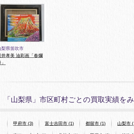
山梨県笛吹市
桜井孝美 油彩画「春爛
漫」
「山梨県」市区町村ごとの買取実績を
甲府市 (3)
富士吉田市 (1)
都留市 (1)
山梨市 (