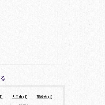
みる
1)
大月市 (1)
韮崎市 (1)