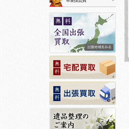
帝室技芸員