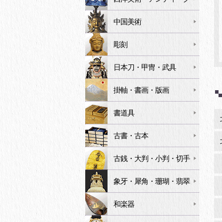
中国美術
彫刻
日本刀・甲冑・武具
掛軸・書画・版画
書道具
古書・古本
古銭・大判・小判・切手
象牙・犀角・珊瑚・翡翠
和楽器