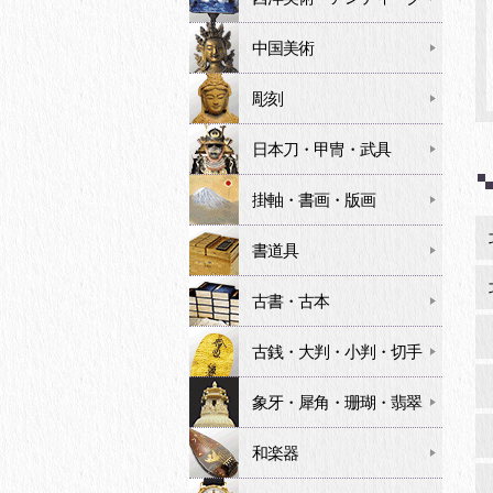
中国美術
彫刻
日本刀・甲冑・武具
掛軸・書画・版画
書道具
古書・古本
古銭・大判・小判・切手
象牙・犀角・珊瑚・翡翠
和楽器