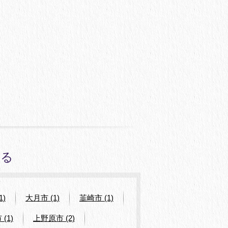
みる
1)
大月市 (1)
韮崎市 (1)
(1)
上野原市 (2)