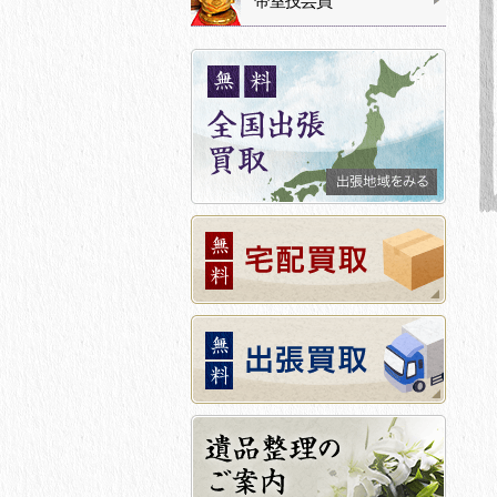
帝室技芸員