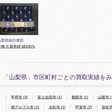
山梨県南巨摩郡
反物 久留米絣 綿100％
「山梨県」市区町村ごとの買取実績を
甲府市 (3)
富士吉田市 (1)
都留市 (1)
山梨市 (
南アルプス市 (1)
北杜市 (1)
甲斐市 (2)
笛吹市 