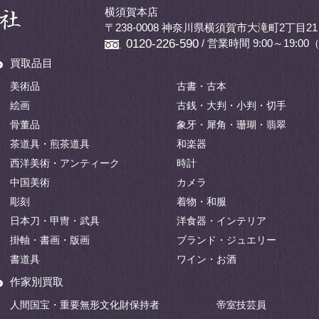
横須賀本店
〒238-0008 神奈川県横須賀市大滝町2丁目21
/ 営業時間 9:00～19:
0120-226-590
買取品目
美術品
古書・古本
絵画
古銭・大判・小判・切手
骨董品
象牙・犀角・珊瑚・翡翠
茶道具・煎茶道具
和楽器
西洋美術・アンティーク
時計
中国美術
カメラ
彫刻
着物・和服
日本刀・甲冑・武具
洋食器・インテリア
掛軸・書画・版画
ブランド・ジュエリー
書道具
ワイン・お酒
作家別買取
人間国宝・重要無形文化財保持者
帝室技芸員