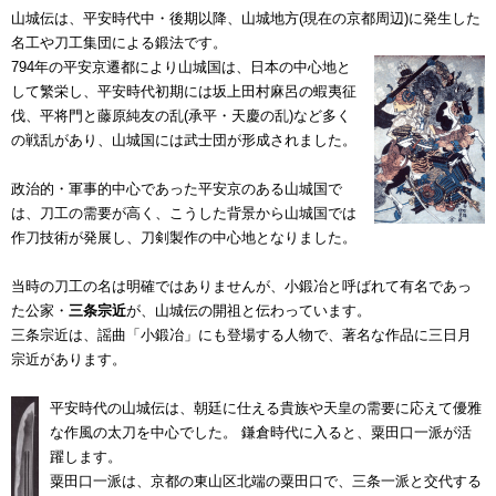
山城伝は、平安時代中・後期以降、山城地方(現在の京都周辺)に発生した
名工や刀工集団による鍛法です。
794年の平安京遷都により山城国は、日本の中心地と
して繁栄し、平安時代初期には坂上田村麻呂の蝦夷征
伐、平将門と藤原純友の乱(承平・天慶の乱)など多く
の戦乱があり、山城国には武士団が形成されました。
政治的・軍事的中心であった平安京のある山城国で
は、刀工の需要が高く、こうした背景から山城国では
作刀技術が発展し、刀剣製作の中心地となりました。
当時の刀工の名は明確ではありませんが、小鍛冶と呼ばれて有名であっ
た公家・
三条宗近
が、山城伝の開祖と伝わっています。
三条宗近は、謡曲「小鍛冶」にも登場する人物で、著名な作品に三日月
宗近があります。
平安時代の山城伝は、朝廷に仕える貴族や天皇の需要に応えて優雅
な作風の太刀を中心でした。 鎌倉時代に入ると、粟田口一派が活
躍します。
粟田口一派は、京都の東山区北端の粟田口で、三条一派と交代する