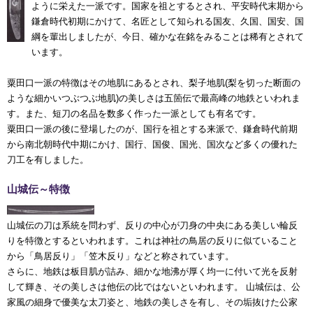
ように栄えた一派です。国家を祖とするとされ、平安時代末期から
鎌倉時代初期にかけて、名匠として知られる国友、久国、国安、国
綱を輩出しましたが、今日、確かな在銘をみることは稀有とされて
います。
粟田口一派の特徴はその地肌にあるとされ、梨子地肌(梨を切った断面の
ような細かいつぶつぶ地肌)の美しさは五箇伝で最高峰の地鉄といわれま
す。また、短刀の名品を数多く作った一派としても有名です。
粟田口一派の後に登場したのが、国行を祖とする来派で、鎌倉時代前期
から南北朝時代中期にかけ、国行、国俊、国光、国次など多くの優れた
刀工を有しました。
山城伝～特徴
山城伝の刀は系統を問わず、反りの中心が刀身の中央にある美しい輪反
りを特徴とするといわれます。これは神社の鳥居の反りに似ていること
から「鳥居反り」「笠木反り」などと称されています。
さらに、地鉄は板目肌が詰み、細かな地沸が厚く均一に付いて光を反射
して輝き、その美しさは他伝の比ではないといわれます。 山城伝は、公
家風の細身で優美な太刀姿と、地鉄の美しさを有し、その垢抜けた公家