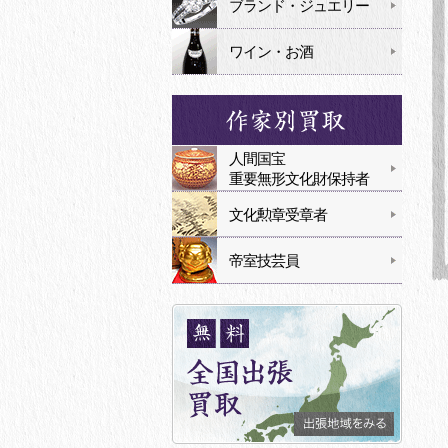
ブランド・ジュエリー
ワイン・お酒
人間国宝
重要無形文化財保持者
文化勲章受章者
帝室技芸員