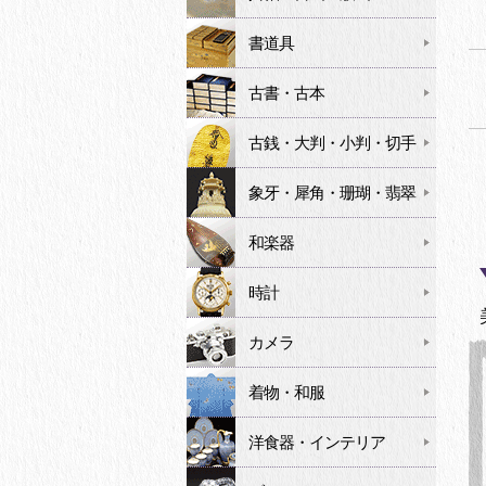
書道具
古書・古本
古銭・大判・小判・切手
象牙・犀角・珊瑚・翡翠
和楽器
時計
カメラ
着物・和服
洋食器・インテリア