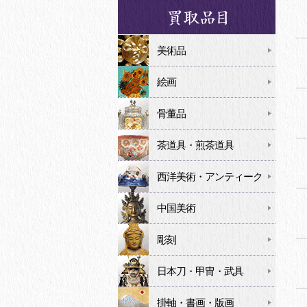
美術品
絵画
骨董品
茶道具・煎茶道具
西洋美術・アンティーク
中国美術
彫刻
日本刀・甲冑・武具
掛軸・書画・版画