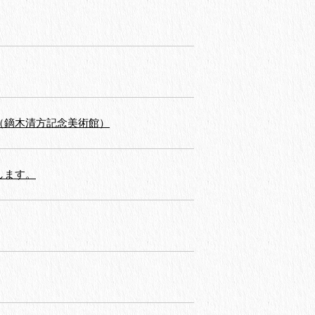
（鏑木清方記念美術館）
します。