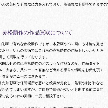
いわの美術でも買取に力を入れており、高価買取も期待できますの
赤松麟作の作品買取について
油彩画で有名な赤松麟作ですが、木版画やペン画にも才能を見せ
ており、いわの美術ではこれらの赤松麟作の作品もしっかりと評
価して買取を行っております。
お問合せの際は赤松麟作のどのような作品なのか、作品タイト
ル、大きさ、共シールの有無など出来る限りの情報をお伝え頂く
と査定がスムーズに進みます。
また油彩画は保管場所が悪いと絵具が劣化し、亀裂や剥がれなど
が起きてしまいますが、ご自身で価値がないと判断する前に専門
家であるいわの美術に一度ご相談下さい。