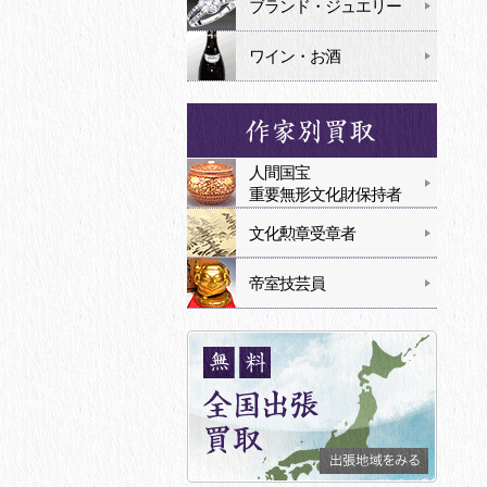
ブランド・ジュエリー
ワイン・お酒
人間国宝
重要無形文化財保持者
文化勲章受章者
帝室技芸員