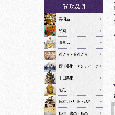
美術品
絵画
骨董品
茶道具・煎茶道具
西洋美術・アンティーク
中国美術
彫刻
日本刀・甲冑・武具
掛軸・書画・版画