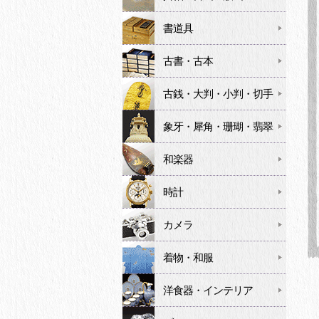
書道具
古書・古本
古銭・大判・小判・切手
象牙・犀角・珊瑚・翡翠
和楽器
時計
カメラ
着物・和服
洋食器・インテリア