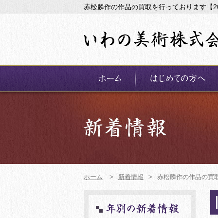
赤松麟作の作品の買取を行っております【2
ホーム
>
新着情報
>
赤松麟作の作品の買