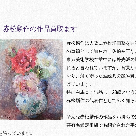
赤松麟作の作品買取ます
赤松麟作は大阪に赤松洋画塾を開
の重鎮として知られ、佐伯祐三な
東京美術学校在学中には外光派の
れると言われていますが、背景が
おり、薄く塗った油絵具の艶や輝
げています。
特に白馬会に出品し、23歳とい
赤松麟作の代表作として広く知ら
そんな赤松麟作の作品をお持ちで
某有名鑑定番組でも紹介された事
を誇っています。