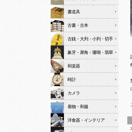
書道具
古書・古本
古銭・大判・小判・切手
象牙・犀角・珊瑚・翡翠
和楽器
時計
カメラ
着物・和服
洋食器・インテリア