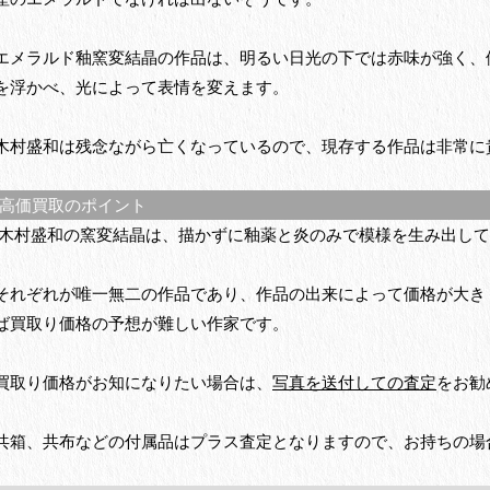
エメラルド釉窯変結晶の作品は、明るい日光の下では赤味が強く、
を浮かべ、光によって表情を変えます。
木村盛和は残念ながら亡くなっているので、現存する作品は非常に
高価買取のポイント
木村盛和の窯変結晶は、描かずに釉薬と炎のみで模様を生み出して
それぞれが唯一無二の作品であり、作品の出来によって価格が大き
ば買取り価格の予想が難しい作家です。
買取り価格がお知になりたい場合は、
写真を送付しての査定
をお勧
共箱、共布などの付属品はプラス査定となりますので、お持ちの場