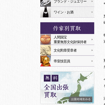
ブランド・ジュエリー
ワイン・お酒
人間国宝
重要無形文化財保持者
文化勲章受章者
帝室技芸員