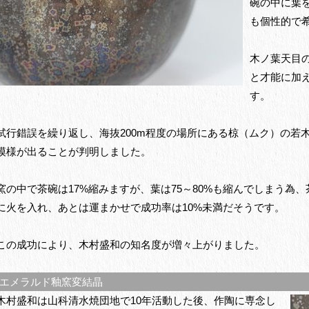
碗の中に葉
も個性的で
木ノ葉天目
と才能に加
す。
試行錯誤を繰り返し、海抜200m程度の場所にある椋（ムク）の若
模様が出ることが判明しました。
窯の中で茶碗は17%縮みますが、葉は75～80%も縮んでしまう為
に火を入れ、あとは運まかせで成功率は10%未満だそうです。
この成功により、木村盛和の知名度が増々上がりました。
エメラルド釉窯変結晶
木村盛和は山科清水焼団地で10年活動した後、作陶に専念し