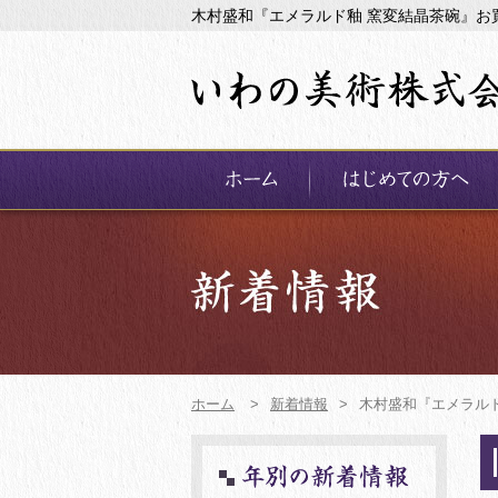
木村盛和『エメラルド釉 窯変結晶茶碗』お
ホーム
>
新着情報
>
木村盛和『エメラル