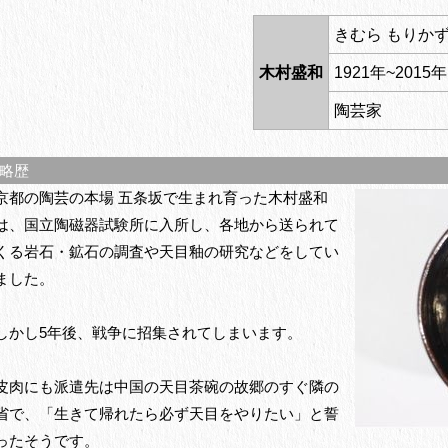
きむら もりか
木村盛和
1921年~2015年
陶芸家
略歴
京都の陶芸の本場 五条坂で生まれ育った木村盛和
は、国立陶磁器試験所に入所し、各地から送られて
くる岩石・鉱石の調査や天目釉の研究などをしてい
ました。
しかし5年後、戦争に招集されてしまいます。
皮肉にも派遣先は中国の天目茶碗の故郷のすぐ隣の
省で、「生きて帰れたら必ず天目をやりたい」と誓
ったそうです。