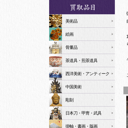
美術品
絵画
骨董品
茶道具・煎茶道具
西洋美術・アンティーク
中国美術
彫刻
日本刀・甲冑・武具
掛軸・書画・版画