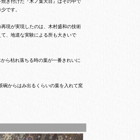
を焼き付けた『木ノ葉天目』はその中で
希少です。
の再現が実現したのは、木村盛和の技術
えて、地道な実験による所も大きいで
木から枯れ落ちる時の葉が一番きれいに
、茶碗からはみ出るくらいの葉を入れて窯