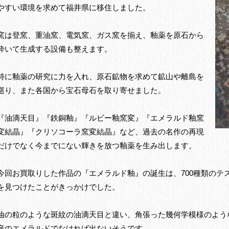
やすい環境を求めて福井県に移住しました。
窯は登窯、重油窯、電気窯、ガス窯を揃え、釉薬を原石から
砕いて生成する設備も整えます。
特に釉薬の研究に力を入れ、原石鉱物を求めて鉱山や離島を
巡り、また各国から宝石母石を取り寄せました。
『油滴天目』『鉄銅釉』『ルビー釉窯変』『エメラルド釉窯
変結晶』『クリソコーラ窯変結晶』など、過去の名作の再現
だけでなく今までにない輝きを放つ釉薬を生み出します。
今回お買取りした作品の『エメラルド釉』の誕生は、700種類のテ
を見つけたことがきっかけでした。
油の粒のような斑紋の油滴天目と違い、角張った幾何学模様のよう
産のエメラルドでなければ出ないそうです。