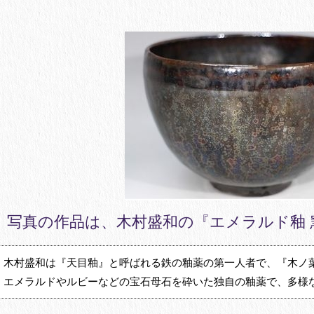
写真の作品は、木村盛和の『エメラルド釉 
木村盛和は『天目釉』と呼ばれる鉄の釉薬の第一人者で、『木ノ
エメラルドやルビーなどの宝石母石を砕いた独自の釉薬で、多様