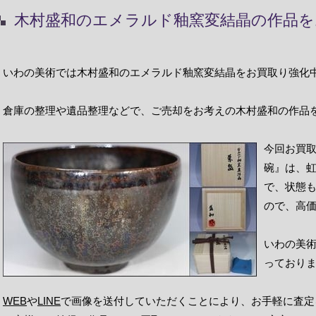
木村盛和のエメラルド釉窯変結晶の作品を
いわの美術では木村盛和のエメラルド釉窯変結晶をお買取り強化
倉庫の整理や遺品整理などで、ご売却をお考えの木村盛和の作品
今回お買取
碗』は、
で、状態
ので、高
いわの美
っており
WEB
や
LINE
で画像を送付していただくことにより、お手軽に査定