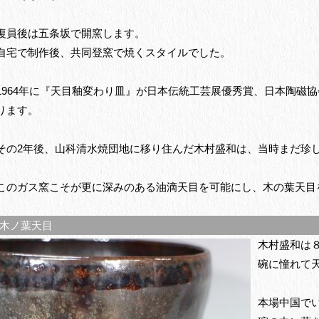
復員後は五条坂で開窯します。
自宅で制作後、共同登窯で焼くスタイルでした。
1964年に『天目釉変わり皿』が日本伝統工芸展優秀賞、日本陶磁
ります。
その2年後、山科清水焼団地に移り住んだ木村盛和は、当時まだ珍
このガス窯こそが更に深みのある油滴天目を可能にし、木の葉天目
木ノ葉天目
木村盛和は
碗に憧れて
本場中国で