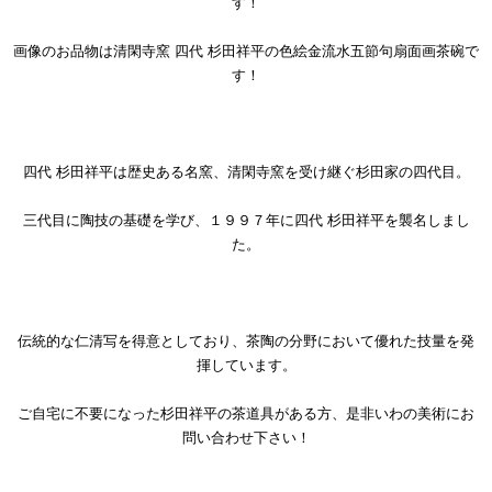
す！
画像のお品物は清閑寺窯 四代 杉田祥平の色絵金流水五節句扇面画茶碗で
す！
四代 杉田祥平は歴史ある名窯、清閑寺窯を受け継ぐ杉田家の四代目。
三代目に陶技の基礎を学び、１９９７年に四代 杉田祥平を襲名しまし
た。
伝統的な仁清写を得意としており、茶陶の分野において優れた技量を発
揮しています。
ご自宅に不要になった杉田祥平の茶道具がある方、是非いわの美術にお
問い合わせ下さい！