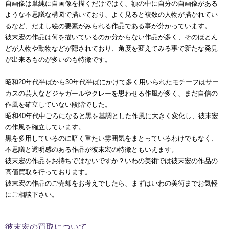
自画像は単純に自画像を描くだけではく、額の中に自分の自画像がある
ような不思議な構図で描いており、よく見ると複数の人物が描かれてい
るなど、だまし絵の要素がみられる作品である事が分かっています。
彼末宏の作品は何を描いているのか分からない作品が多く、そのほとん
どが人物や動物などが隠されており、角度を変えてみる事で新たな発見
が出来るものが多いのも特徴です。
昭和20年代半ばから30年代半ばにかけて多く用いられたモチーフはサー
カスの芸人などジャガールやクレーを思わせる作風が多く、まだ自信の
作風を確立していない段階でした。
昭和40年代中ごろになると黒を基調とした作風に大きく変化し、彼末宏
の作風を確立しています。
黒を多用しているのに暗く重たい雰囲気をまとっているわけでもなく、
不思議と透明感のある作品が彼末宏の特徴ともいえます。
彼末宏の作品をお持ちではないですか？いわの美術では彼末宏の作品の
高価買取を行っております。
彼末宏の作品のご売却をお考えでしたら、まずはいわの美術までお気軽
にご相談下さい。
彼末宏の買取について