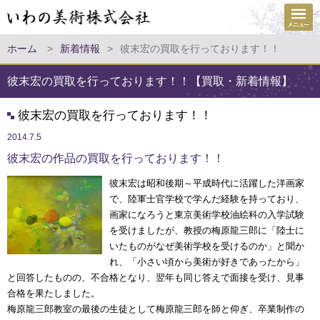
ホーム
>
新着情報
>
彼末宏の買取を行っております！！
彼末宏の買取を行っております！！【買取・新着情報】
彼末宏の買取を行っております！！
2014.7.5
彼末宏の作品の買取を行っております！！
彼末宏は昭和後期～平成時代に活躍した洋画家
で、陸軍士官学校で学んだ経験を持っており、
画家になろうと東京美術学校油絵科の入学試験
を受けましたが、教授の梅原龍三郎に「陸士に
いたものがなぜ美術学校を受けるのか」と聞か
れ、「小さい頃から美術が好きであったから」
と回答したものの、不合格となり、翌年も同じ答えで面接を受け、見事
合格を果たしました。
梅原龍三郎教室の最後の生徒として梅原龍三郎を師と仰ぎ、卒業制作の