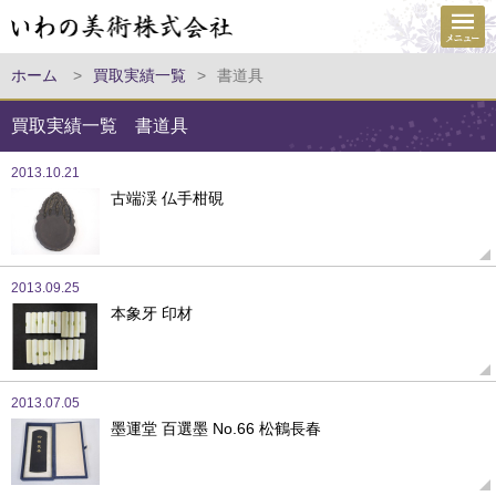
ホーム
>
買取実績一覧
>
書道具
買取実績一覧 書道具
2013.10.21
古端渓 仏手柑硯
2013.09.25
本象牙 印材
2013.07.05
墨運堂 百選墨 No.66 松鶴長春