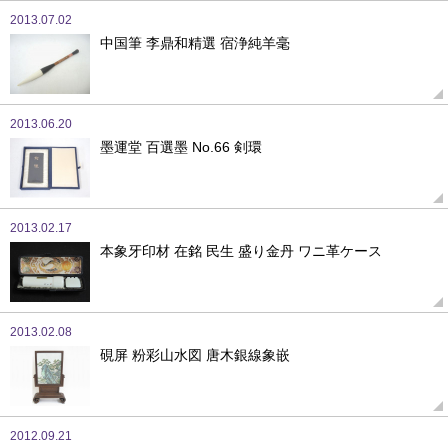
2013.07.02
中国筆 李鼎和精選 宿浄純羊毫
2013.06.20
墨運堂 百選墨 No.66 剣環
2013.02.17
本象牙印材 在銘 民生 盛り金丹 ワニ革ケース
2013.02.08
硯屏 粉彩山水図 唐木銀線象嵌
2012.09.21