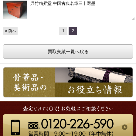
呉竹精昇堂 中国古典名筆三十選墨
« 前へ
1
2
買取実績一覧へ戻る