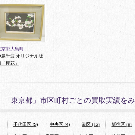
東京都大島町
中島千波 オリジナル版
画「櫻花」
「東京都」市区町村ごとの買取実績を
千代田区 (9)
中央区 (4)
港区 (13)
新宿区 (8)