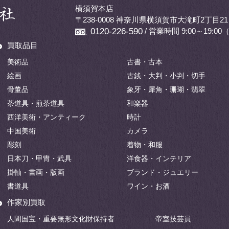
横須賀本店
〒238-0008 神奈川県横須賀市大滝町2丁目21
/ 営業時間 9:00～19:
0120-226-590
買取品目
美術品
古書・古本
絵画
古銭・大判・小判・切手
骨董品
象牙・犀角・珊瑚・翡翠
茶道具・煎茶道具
和楽器
西洋美術・アンティーク
時計
中国美術
カメラ
彫刻
着物・和服
日本刀・甲冑・武具
洋食器・インテリア
掛軸・書画・版画
ブランド・ジュエリー
書道具
ワイン・お酒
作家別買取
人間国宝・重要無形文化財保持者
帝室技芸員