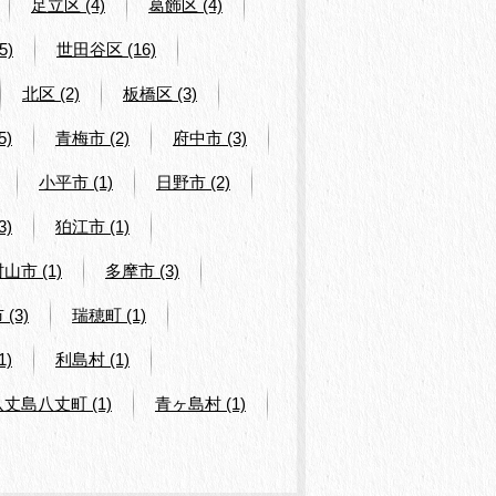
足立区 (4)
葛飾区 (4)
5)
世田谷区 (16)
北区 (2)
板橋区 (3)
5)
青梅市 (2)
府中市 (3)
小平市 (1)
日野市 (2)
3)
狛江市 (1)
山市 (1)
多摩市 (3)
(3)
瑞穂町 (1)
1)
利島村 (1)
八丈島八丈町 (1)
青ヶ島村 (1)