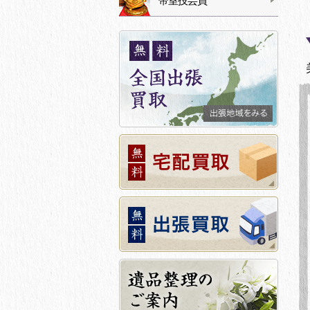
帝室技芸員