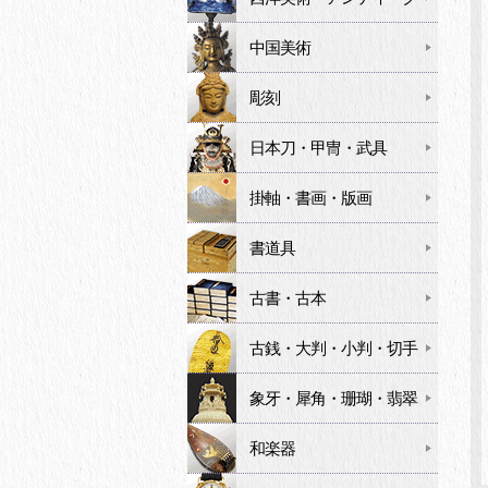
中国美術
彫刻
日本刀・甲冑・武具
掛軸・書画・版画
書道具
古書・古本
古銭・大判・小判・切手
象牙・犀角・珊瑚・翡翠
和楽器