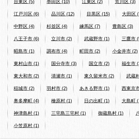
台東区 (5)
墨田区 (10)
江東区 (2)
荒川区 (3)
江戸川区 (6)
品川区 (12)
目黒区 (15)
大田区 (
中野区 (4)
杉並区 (4)
練馬区 (7)
豊島区 (3)
八王子市 (6)
立川市 (2)
武蔵野市 (1)
三鷹市 (
昭島市 (1)
調布市 (4)
町田市 (2)
小金井市 (2)
東村山市 (1)
国分寺市 (3)
国立市 (2)
福生市 (
東大和市 (2)
清瀬市 (1)
東久留米市 (2)
武蔵村
稲城市 (2)
羽村市 (2)
あきる野市 (1)
西東京市 
奥多摩町 (4)
檜原村 (1)
日の出町 (1)
大島町 (
神津島村 (1)
三宅島三宅村 (1)
御蔵島村 (1)
小笠原村 (1)