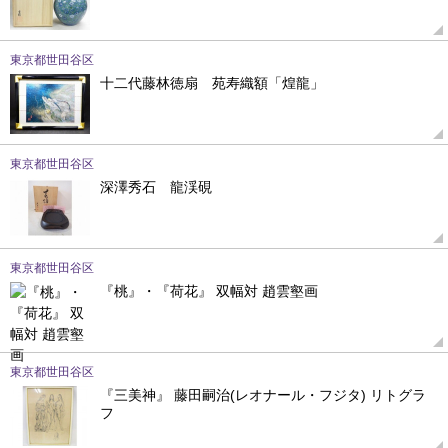
東京都世田谷区
十二代藤林徳扇 苑寿織額「煌龍」
東京都世田谷区
深澤秀石 龍渓硯
東京都世田谷区
『桃』・『荷花』 双幅対 趙雲壑画
東京都世田谷区
『三美神』 藤田嗣治(レオナール・フジタ) リトグラ
フ