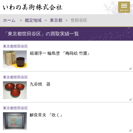
ホーム
>
鑑定地域
>
東京都
>
世田谷区
「東京都世田谷区」の買取実績一覧
東京都世田谷区
箱瀬淳一 輪島塗 『梅蒔絵 竹棗』
東京都世田谷区
九谷焼 器
東京都世田谷区
解良常夫 『吹く』