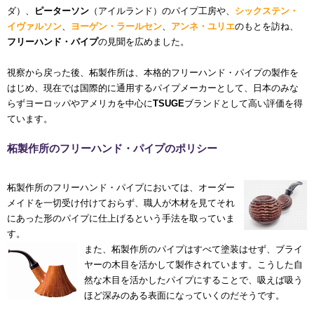
ダ）、
ピーターソン
（アイルランド）のパイプ工房や、
シックステン・
イヴァルソン
、
ヨーゲン・ラールセン
、
アンネ・ユリエ
のもとを訪ね、
フリーハンド・パイプ
の見聞を広めました。
視察から戻った後、柘製作所は、本格的フリーハンド・パイプの製作を
はじめ、現在では国際的に通用するパイプメーカーとして、日本のみな
らずヨーロッパやアメリカを中心に
TSUGE
ブランドとして高い評価を得
ています。
柘製作所のフリーハンド・パイプのポリシー
柘製作所のフリーハンド・パイプにおいては、オーダー
メイドを一切受け付けておらず、職人が木材を見てそれ
にあった形のパイプに仕上げるという手法を取っていま
す。
また、柘製作所のパイプはすべて塗装はせず、ブライ
ヤーの木目を活かして製作されています。こうした自
然な木目を活かしたパイプにすることで、吸えば吸う
ほど深みのある表面になっていくのだそうです。