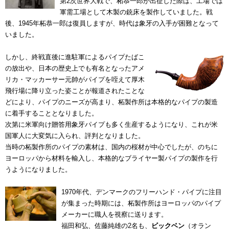
第2次世界大戦で、柘恭一郎が出征した際は、工場では
軍需工場として木製の銃床を製作していました。戦
後、1945年柘恭一郎は復員しますが、時代は象牙の入手が困難となって
いました。
しかし、終戦直後に進駐軍によるパイプたばこ
の放出や、日本の歴史上でも有名となったアメ
リカ・マッカーサー元帥がパイプを咥えて厚木
飛行場に降り立った姿ことが報道されたことな
どにより、パイプのニーズが高まり、柘製作所は本格的なパイプの製造
に着手することとなりました。
次第に米軍向け贈答用象牙パイプも多く生産するようになり、これが米
国軍人に大変気に入られ、評判となりました。
当時の柘製作所のパイプの素材は、国内の桜材が中心でしたが、のちに
ヨーロッパから材料を輸入し、本格的なブライヤー製パイプの製作を行
うようになりました。
1970年代、デンマークのフリーハンド・パイプに注目
が集まった時期には、柘製作所はヨーロッパのパイプ
メーカーに職人を視察に送ります。
福田和弘、佐藤純雄の2名も、
ビックベン
（オラン