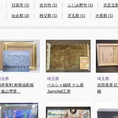
日高市 (1)
吉川市 (1)
ふじみ野市 (1)
北足立郡 
比企郡 (2)
秩父郡 (1)
児玉郡 (1)
大里郡 (1)
埼玉県
埼玉県
埼玉県
酒井英利 肉筆油彩画
ペルシャ絨毯 クム産
吉田喜彦 
「嵐山雪景」
Jamshidi工房
碗