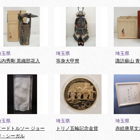
埼玉県
埼玉県
埼玉県
高内秀剛 黒織部花入
等身大甲冑
諏訪蘇山 
埼玉県
埼玉県
埼玉県
ヌードトルソー ジョー
トリノ五輪記念金貨
赤絵唐草文
ジ・シーガル