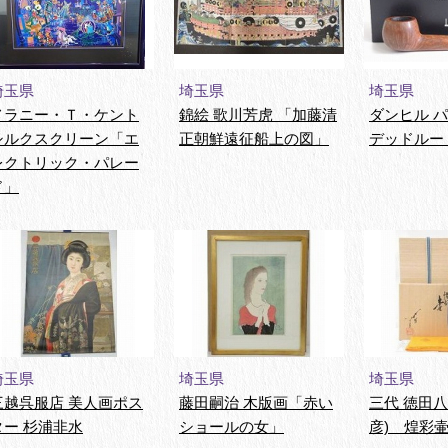
埼玉県
埼玉県
埼玉県
メラニー・Ｔ・ケント
錦絵 歌川芳虎 「加藤清
ダンヒル 
シルクスクリーン「エ
正朝鮮遠征船上の図」
デッドルー
レクトリック・パレー
ド」
埼玉県
埼玉県
埼玉県
三越呉服店 美人画ポス
藤田嗣治 木版画「赤い
三代 徳田八
ター 杉浦非水
ショールの女」
彦) 煌彩