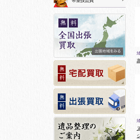
帝室技芸員