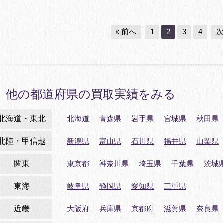
« 前へ
1
2
3
4
次
他の都道府県の買取実績をみる
北海道・東北
北海道
青森県
岩手県
宮城県
秋田県
北陸・甲信越
新潟県
富山県
石川県
福井県
山梨県
関東
東京都
神奈川県
埼玉県
千葉県
茨城
東海
岐阜県
静岡県
愛知県
三重県
近畿
大阪府
兵庫県
京都府
滋賀県
奈良県