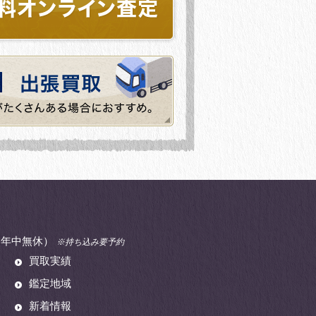
00（年中無休）
※持ち込み要予約
買取実績
鑑定地域
新着情報