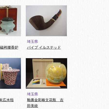
埼玉県
青磁袴腰香炉
パイプ イルステッド
埼玉県
末広水指
釉裏金彩椿文花瓶 吉
田美統