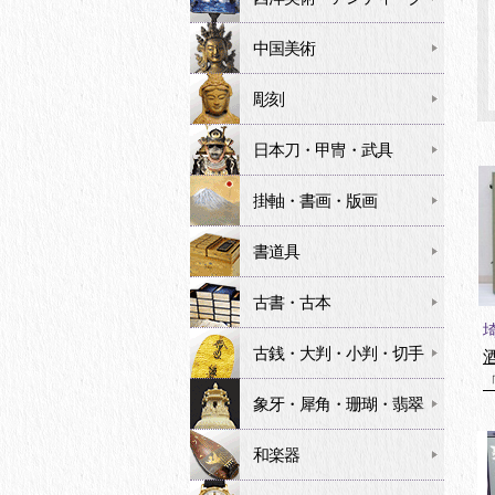
中国美術
彫刻
日本刀・甲冑・武具
掛軸・書画・版画
書道具
古書・古本
古銭・大判・小判・切手
象牙・犀角・珊瑚・翡翠
和楽器