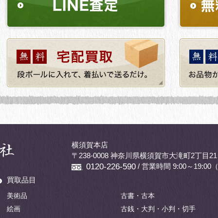
横須賀本店
〒238-0008 神奈川県横須賀市大滝町2丁目21
/ 営業時間 9:00～19:
0120-226-590
買取品目
美術品
古書・古本
絵画
古銭・大判・小判・切手