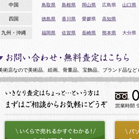
中国
鳥取県
島根県
岡山県
広島県
山口県
四国
徳島県
香川県
愛媛県
高知県
九州・沖縄
福岡県
佐賀県
長崎県
熊本県
大分県
美術店なので美術品、絵画、骨董品、宝飾品、ブランド品など