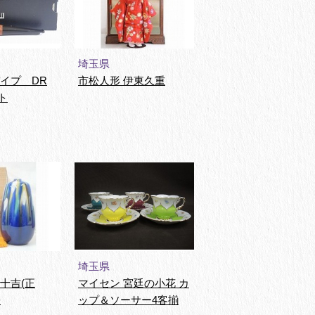
埼玉県
パイプ DR
市松人形 伊東久重
ト
埼玉県
十吉(正
マイセン 宮廷の小花 カ
壷
ップ＆ソーサー4客揃