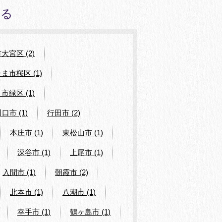
みる
宮区 (2)
ま市桜区 (1)
市緑区 (1)
口市 (1)
行田市 (2)
本庄市 (1)
東松山市 (1)
深谷市 (1)
上尾市 (1)
入間市 (1)
朝霞市 (2)
北本市 (1)
八潮市 (1)
幸手市 (1)
鶴ヶ島市 (1)