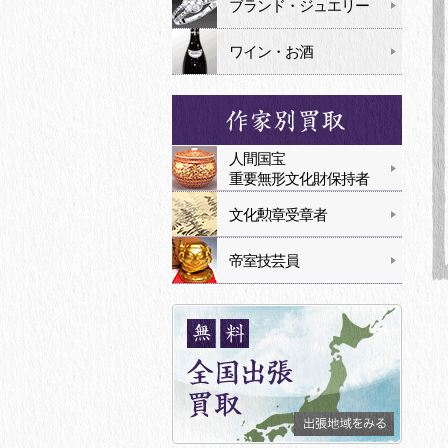
ブランド・ジュエリー
ワイン・お酒
人間国宝
重要無形文化財保持者
文化勲章受章者
帝室技芸員