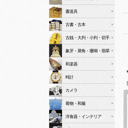
書道具
古書・古本
古銭・大判・小判・切手
象牙・犀角・珊瑚・翡翠
和楽器
時計
カメラ
着物・和服
洋食器・インテリア