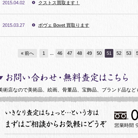
2015.04.02
クストス買取ます！
2015.03.27
ボヴェ Bovet 買取ります
« 前へ
1
...
46
47
48
49
50
51
52
53
美術店なので美術品、絵画、骨董品、宝飾品、ブランド品など