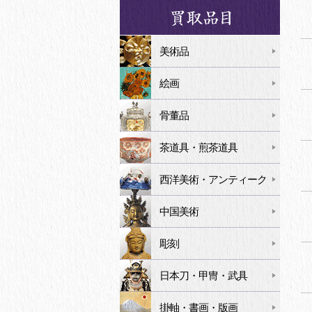
美術品
絵画
骨董品
茶道具・煎茶道具
西洋美術・アンティーク
中国美術
彫刻
日本刀・甲冑・武具
掛軸・書画・版画