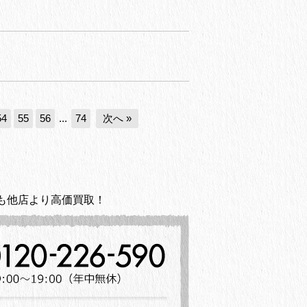
54
55
56
...
74
次へ »
も他店より高価買取！