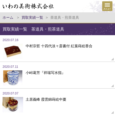
ホーム
>
買取実績一覧
>
茶道具・煎茶道具
買取実績一覧 茶道具・煎茶道具
2020.07.16
中村宗哲 十四代淡々斎書付 紅葉蒔絵香合
2020.07.11
小峠葛芳『祥瑞写水指』
2020.07.07
土居義峰 霞雲錦蒔絵中棗