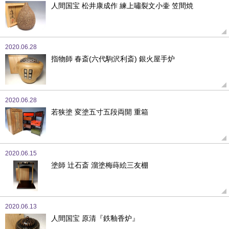
人間国宝 松井康成作 練上嘯裂文小壷 笠間焼
2020.06.28
指物師 春斎(六代駒沢利斎) 銀火屋手炉
2020.06.28
若狭塗 変塗五寸五段両開 重箱
2020.06.15
塗師 辻石斎 溜塗梅蒔絵三友棚
2020.06.13
人間国宝 原清『鉄釉香炉』