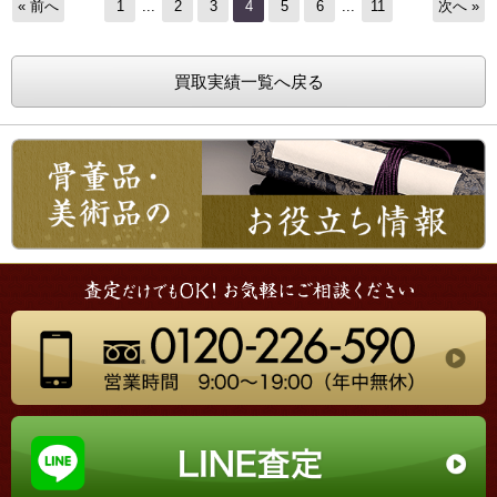
« 前へ
1
...
2
3
4
5
6
...
11
次へ »
買取実績一覧へ戻る