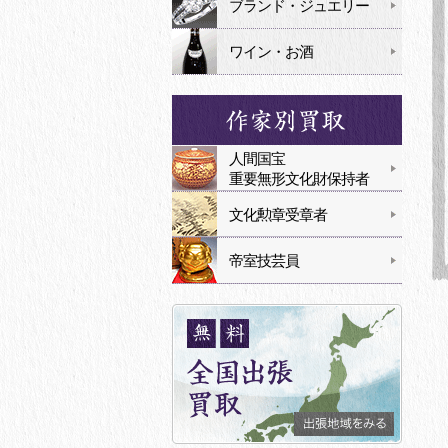
ブランド・ジュエリー
ワイン・お酒
人間国宝
重要無形文化財保持者
文化勲章受章者
帝室技芸員