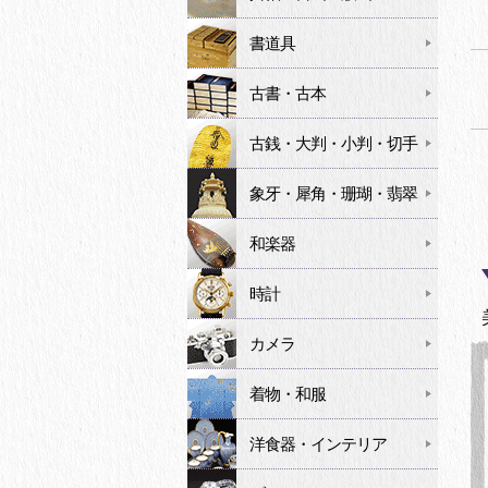
書道具
古書・古本
古銭・大判・小判・切手
象牙・犀角・珊瑚・翡翠
和楽器
時計
カメラ
着物・和服
洋食器・インテリア