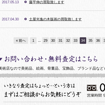
2017.05.13
藤平伸の買取致します
2017.04.30
土屋光逸の木版画の買取致します
« 前へ
1
...
29
30
31
32
33
34
35
36
美術店なので美術品、絵画、骨董品、宝飾品、ブランド品など