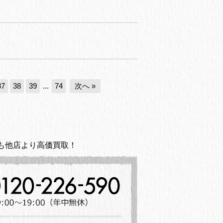
37
38
39
...
74
次へ »
も他店より高価買取！